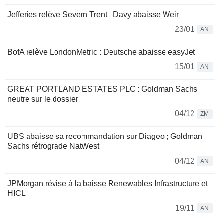
Jefferies relève Severn Trent ; Davy abaisse Weir
23/01
AN
BofA relève LondonMetric ; Deutsche abaisse easyJet
15/01
AN
GREAT PORTLAND ESTATES PLC : Goldman Sachs
neutre sur le dossier
04/12
ZM
UBS abaisse sa recommandation sur Diageo ; Goldman
Sachs rétrograde NatWest
04/12
AN
JPMorgan révise à la baisse Renewables Infrastructure et
HICL
19/11
AN