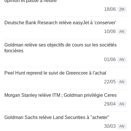
opinion et passe à neutre
18/06
ZM
Deutsche Bank Research relève easyJet à 'conserver'
10/06
AN
Goldman relève ses objectifs de cours sur les sociétés
foncières
01/06
AN
Peel Hunt reprend le suivi de Greencore à l'achat
22/05
AN
Morgan Stanley relève ITM ; Goldman privilégie Ceres
29/04
AN
Goldman Sachs relève Land Securities à "acheter"
30/03
AN