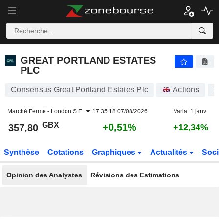
GREAT PORTLAND ESTATES PLC
357,80
p
+0,51%
GREAT PORTLAND ESTATES
PLC
Consensus Great Portland Estates Plc
Actions
G
Marché Fermé -
London S.E.
17:35:18 07/08/2026
Varia. 1 janv.
GBX
+0,51%
357,80
+12,34%
Synthèse
Cotations
Graphiques
Actualités
Soci
Opinion des Analystes
Révisions des Estimations