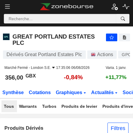
GREAT PORTLAND ESTATES PLC
356,00
p
-0,84%
GREAT PORTLAND ESTATES
PLC
Dérivés Great Portland Estates Plc
Actions
GPO
Marché Fermé -
London S.E.
17:35:06 06/08/2026
Varia. 1 janv.
GBX
-0,84%
356,00
+11,77%
Synthèse
Cotations
Graphiques
Actualités
Soci
Tous
Warrants
Turbos
Produits de levier
Produits d'inv
Filtres
Produits Dérivés