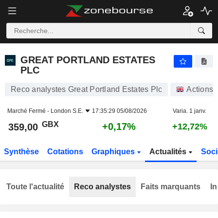
GREAT PORTLAND ESTATES PLC
359,00
p
+0,17%
GREAT PORTLAND ESTATES
PLC
Reco analystes Great Portland Estates Plc
Actions
Marché Fermé -
London S.E.
17:35:29 05/08/2026
Varia. 1 janv.
GBX
+0,17%
359,00
+12,72%
Synthèse
Cotations
Graphiques
Actualités
Soci
Toute l'actualité
Reco analystes
Faits marquants
In