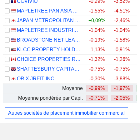
COVIVIO
-0,29%
-3,52%
MAPLETREE PAN ASIA COMMERCIAL TRUST
-1,55%
-4,51%
JAPAN METROPOLITAN FUND INVESTMENT CORPORATION
+0,09%
-2,46%
MAPLETREE INDUSTRIAL TRUST
-1,04%
-1,04%
BROADSTONE NET LEASE, INC.
-0,19%
-1,58%
KLCC PROPERTY HOLDINGS
-1,13%
-0,91%
CHOICE PROPERTIES REAL ESTATE INVESTMENT TRUST
-1,32%
-1,26%
SHAFTESBURY CAPITAL PLC
-0,75%
-0,75%
ORIX JREIT INC.
-0,30%
-3,88%
Moyenne
-0,99%
-1,97%
Moyenne pondérée par Capi.
-0,71%
-2,05%
Autres sociétés de placement immobilier commercial