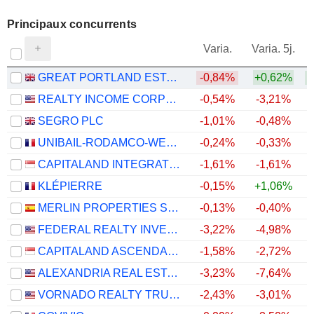
Principaux concurrents
V
Varia.
Varia. 5j.
GREAT PORTLAND ESTATES PLC
-0,84%
+0,62%
REALTY INCOME CORPORATION
-0,54%
-3,21%
SEGRO PLC
-1,01%
-0,48%
+
UNIBAIL-RODAMCO-WESTFIELD SE
-0,24%
-0,33%
CAPITALAND INTEGRATED COMMERCIAL TRUST
-1,61%
-1,61%
KLÉPIERRE
-0,15%
+1,06%
+
MERLIN PROPERTIES SOCIMI, S.A.
-0,13%
-0,40%
FEDERAL REALTY INVESTMENT TRUST
-3,22%
-4,98%
CAPITALAND ASCENDAS REIT
-1,58%
-2,72%
ALEXANDRIA REAL ESTATE EQUITIES, INC.
-3,23%
-7,64%
VORNADO REALTY TRUST
-2,43%
-3,01%