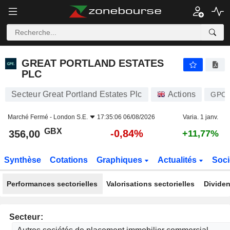
GREAT PORTLAND ESTATES PLC
356,00
p
-0,84%
GREAT PORTLAND ESTATES
PLC
Secteur Great Portland Estates Plc
Actions
GPO
Marché Fermé -
London S.E.
17:35:06 06/08/2026
Varia. 1 janv.
GBX
-0,84%
356,00
+11,77%
Synthèse
Cotations
Graphiques
Actualités
Soci
Performances sectorielles
Valorisations sectorielles
Dividen
Secteur: