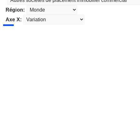
Région:
Axe X: