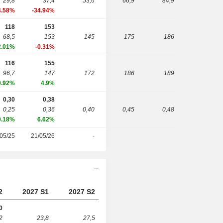
29,8
37,4
53,6
66,9
84,9
4.58%
-34.94%
118
153
68,5
153
145
175
186
2.01%
-0.31%
116
155
96,7
147
172
186
189
9.92%
4.9%
0,30
0,38
0,25
0,36
0,40
0,45
0,48
9.18%
6.62%
05/25
21/05/26
-
2
2027 S1
2027 S2
0
2
23,8
27,5