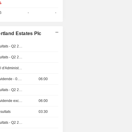
%
6
-
-
rtland Estates Plc
Publication des résultats - Q2 2026
Publication des résultats - Q2 2026
Réunion du Conseil d'Administration
Détachement de dividende - 0.45 USD
06:00
Publication des résultats - Q2 2026
Détachement de dividende exceptionnelle - 0.00068 SGD
06:00
sultats
03:30
Publication des résultats - Q2 2026