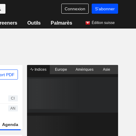
Connexion
S'abonner
reeners
Outils
Palmarès
Édition suisse
Indices
Europe
Amériques
Asie
ort PDF
CI
AN
Agenda
Secteur
Dérivés
Fonds et ETFs