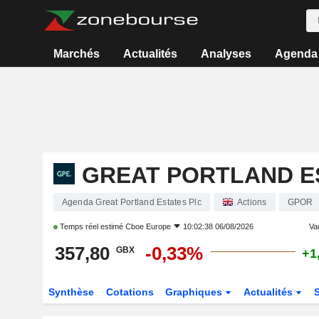
Marchés
Actualités
Analyses
Agenda
GREAT PORTLAND E
Agenda Great Portland Estates Plc
Actions
GPOR
Temps réel estimé
Cboe Europe
10:02:38 06/08/2026
Var
357,80
-0,33%
GBX
+1
Synthèse
Cotations
Graphiques
Actualités