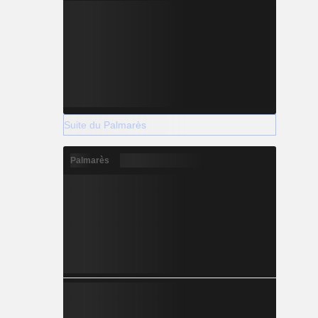
Suite du Palmarès
Palmarès