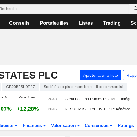
Conseils
Portefeuilles
Listes
Trading
Sc
STATES PLC
Ajouter à une liste
Rapp
GB00BF5H9P87
Sociétés de placement immobilier commercial
ia. 5j.
Varia. 1 janv.
30/07
Great Portland Estates PLC loue l'intégralité des bureaux de Carrington House (W1) à des niveaux de loyers records
,07%
+12,28%
30/07
RÉSULTATS ET ACTIVITÉ : Le bénéfice de Foxtons recule ; Vanquis Banking en progression
Société
Finances
Valorisation
Consensus
Ratings