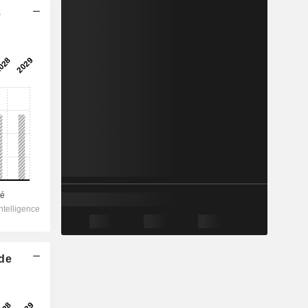
e
 de