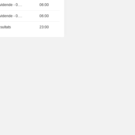
Détachement de dividende - 0.015 GBX
06:00
Détachement de dividende - 0.0069 GBX
06:00
sultats
23:00