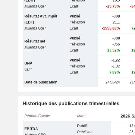
(EBIT)
Prévision
26,5
Millions GBP
Ecart
-25.75%
-3
Résultat Avt. Impôt
Publié
-308
(EBT)
Prévision
21,1
Millions GBP
Ecart
-1555.88%
7
Publié
-308
Résultat net
Prévision
-356
Millions GBP
Ecart
13.52%
1
Publié
-1,22
BNA
Prévision
-1,32
GBP
Ecart
7.89%
1
Date de publication
24/05/24
21/
Historique des publications trimestrielles
2026 S
Période Fiscale
Mars
Publié
13,
EBITDA
Prévision
26,