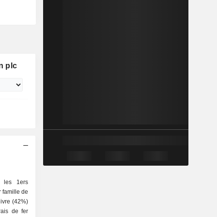
n plc
 les 1ers
 famille de