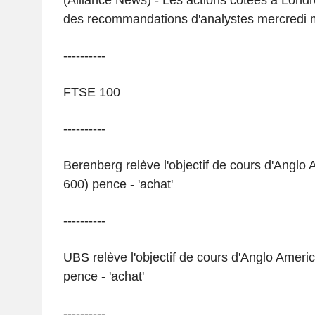
(Alliance News) - Les actions cotées à Londr
des recommandations d'analystes mercredi ma
----------
FTSE 100
----------
Berenberg relève l'objectif de cours d'Anglo
600) pence - 'achat'
----------
UBS relève l'objectif de cours d'Anglo Ameri
pence - 'achat'
----------