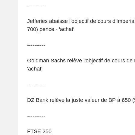
----------
Jefferies abaisse l'objectif de cours d'Imperi
700) pence - 'achat'
----------
Goldman Sachs relève l'objectif de cours de
'achat'
----------
DZ Bank relève la juste valeur de BP à 650 (
----------
FTSE 250