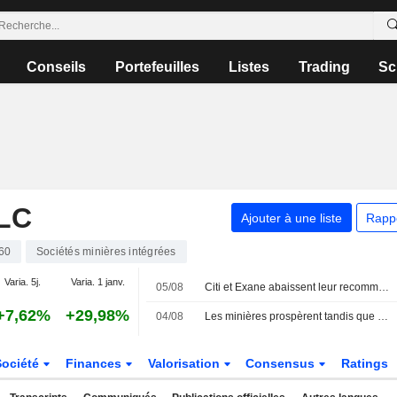
Conseils
Portefeuilles
Listes
Trading
Sc
LC
Ajouter à une liste
Rapp
60
Sociétés minières intégrées
Varia. 5j.
Varia. 1 janv.
05/08
Citi et Exane abaissent leur recommandation sur HSBC ; LBBW dégrade Vodafone
+7,62%
+29,98%
04/08
Les minières prospèrent tandis que le pétrole chute face aux espoirs de paix
Société
Finances
Valorisation
Consensus
Ratings