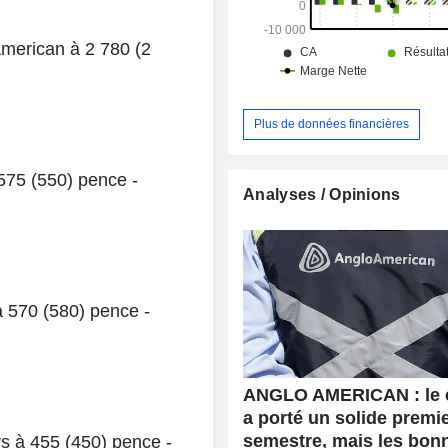
American à 2 780 (2
Plus de données financières
 575 (550) pence -
Analyses / Opinions
à 570 (580) pence -
ANGLO AMERICAN : le 
a porté un solide premi
semestre, mais les bon
ays à 455 (450) pence -