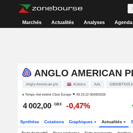
Marchés
Actualités
Analyses
Agenda
ANGLO AMERICAN P
Anglo American plc
Actions
AAL
GB00BTK05J
Temps réel estimé
Cboe Europe
09:16:22 06/08/2026
4 002,00
-0,47%
GBX
Synthèse
Cotations
Graphiques
Actualités