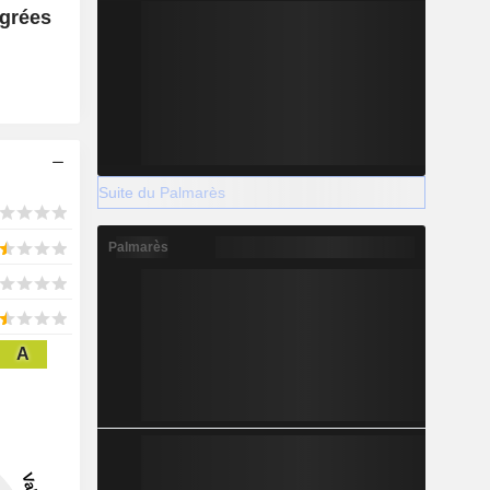
égrées
Suite du Palmarès
Palmarès
A