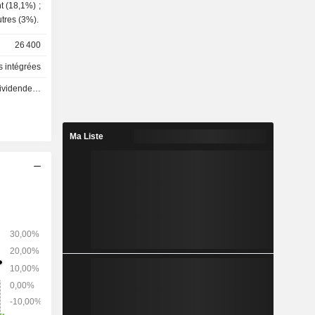
de manganèse (2,5%) ; - autres (3%).
26 400
s intégrées
 - 0.23 GBX
Ma Liste