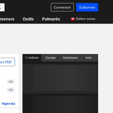
Connexion
S'abonner
reeners
Outils
Palmarès
Édition suisse
Indices
Europe
Amériques
Asie
ort PDF
AN
AN
Agenda
Secteur
Dérivés
Fonds et ETFs