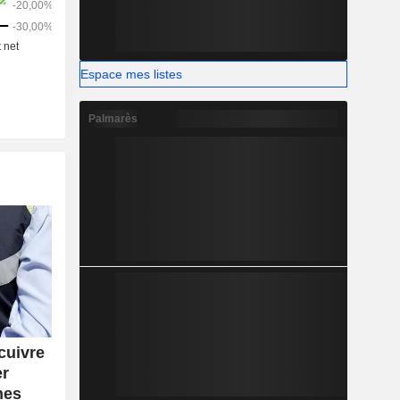
Espace mes listes
Palmarès
cuivre
er
nes