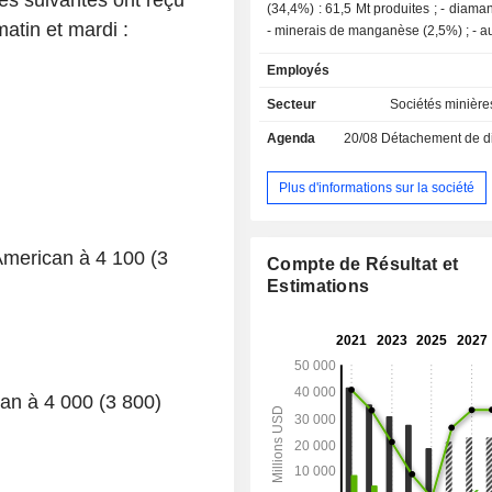
es suivantes ont reçu
(34,4%) : 61,5 Mt produites ; - diamant (18,1%) ;
tin et mardi :
- minerais 
Employés
Secteur
Sociétés minière
Agenda
20/08
Détachement de dividende
Plus d'informations sur la société
 American à 4 100 (3
Compte de Résultat et
Estimations
can à 4 000 (3 800)