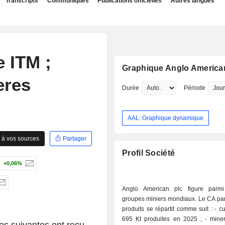
Transcripts
Communiqués
Publications officielles
Autres langues
 ITM ;
Graphique Anglo America
eres
Durée
Période
AAL: Graphique dynamique
 à vos sources
Partager
Profil Société
+0,06%
Anglo American plc figure parmi
groupes miniers mondiaux. Le CA par
produits se répartit comme suit : - cuivre (42%)
695 Kt produites en 2025 ; - minerais de fer