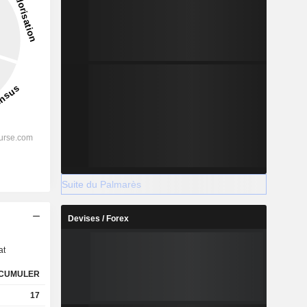
Suite du Palmarès
s
Devises / Forex
at
CUMULER
17