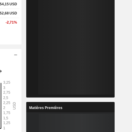
54,15
USD
52,68
USD
-2,71%
Matières Premières