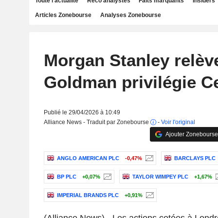
Toute l'actualité
Reco analystes
Faits marquants
Insiders
Articles Zonebourse
Analyses Zonebourse
Morgan Stanley relève
Goldman privilégie C
Publié le 29/04/2026 à 10:49
Alliance News - Traduit par Zonebourse
-
Voir l'original
Ajouter Zonebourse
ANGLO AMERICAN PLC
-0,47%
BARCLAYS PLC
BP PLC
+0,07%
TAYLOR WIMPEY PLC
+1,67%
IMPERIAL BRANDS PLC
+0,91%