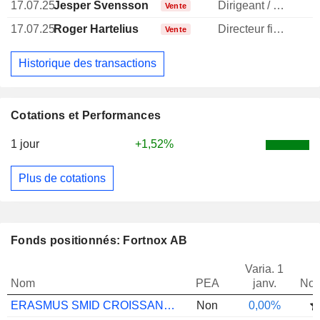
17.07.25
Jesper Svensson
Dirigeant / cadre principal
Vente
17.07.25
Roger Hartelius
Directeur financier
Vente
Historique des transactions
Cotations et Performances
1 jour
+1,52%
Plus de cotations
Fonds positionnés: Fortnox AB
Varia. 1
Nom
PEA
janv.
Not
ERASMUS SMID CROISSANCE EUROPE F
Non
0,00%