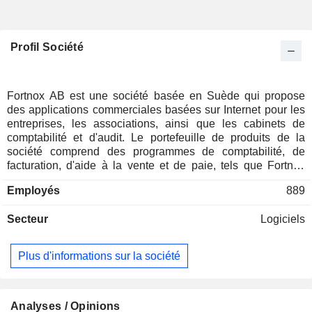
Profil Société
Fortnox AB est une société basée en Suède qui propose
des applications commerciales basées sur Internet pour les
entreprises, les associations, ainsi que les cabinets de
comptabilité et d'audit. Le portefeuille de produits de la
société comprend des programmes de comptabilité, de
facturation, d'aide à la vente et de paie, tels que Fortnox
Accounting, Fortnox Invoicing, Fortnox order, Fortnox
Employés
889
Archive, Fortnox Time et Fortnox CRM, ainsi que d'autres
programmes. Les services de la société permettent aux
Secteur
Logiciels
utilisateurs d'accéder aux applications via Internet et de se
connecter simultanément à partir de plusieurs endroits. Au
31 décembre 2011, les trois principaux actionnaires de la
Plus d'informations sur la société
société étaient Karlo Forvaltnings AB (10,45 %), Banque
Ohman S.A. (6,45 %) et Nordea Life & Pensions (5,8 %).
Analyses / Opinions