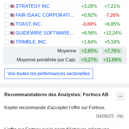
STRATEGY INC
+3,26%
+7,21%
FAIR ISAAC CORPORATION
+0,92%
-7,26%
TOAST, INC.
-0,69%
+6,85%
GUIDEWIRE SOFTWARE, INC.
+6,56%
+12,24%
TRIMBLE, INC.
+1,64%
+5,18%
Moyenne
+2,65%
+7,76%
Moyenne pondérée par Capi.
+3,27%
+11,69%
Voir toutes les performances sectorielles
Recommandations des Analystes: Fortnox AB
Kepler recommande d'accepter l'offre sur Fortnox.
04/06/25
FW