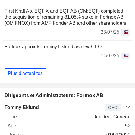
First Kraft Ab, EQT X and EQT AB (OM:EQT) completed
the acquisition of remaining 81.05% stake in Fortnox AB
(OM:FNOX) from AMF Fonder AB and other shareholders.
23/07/25
Fortnox appoints Tommy Eklund as new CEO
14/07/25
Plus d'actualités
Dirigeants et Administrateurs: Fortnox AB
Dirigeant
Titre
Age
Depuis
Tommy Eklund
CEO
Directeur Général
52
01/01/2020