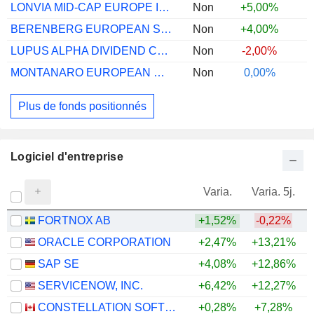
LONVIA MID-CAP EUROPE INSTITUTIONAL
Non
+5,00%
BERENBERG EUROPEAN SMALL CAP I A
Non
+4,00%
LUPUS ALPHA DIVIDEND CHAMPIONS R
Non
-2,00%
MONTANARO EUROPEAN SMLR COMPANIES AC ...
Non
0,00%
Plus de fonds positionnés
Logiciel d'entreprise
Varia.
Varia. 5j.
FORTNOX AB
+1,52%
-0,22%
ORACLE CORPORATION
+2,47%
+13,21%
SAP SE
+4,08%
+12,86%
SERVICENOW, INC.
+6,42%
+12,27%
CONSTELLATION SOFTWARE INC.
+0,28%
+7,28%