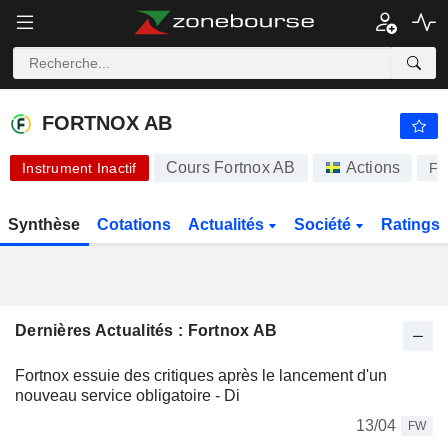
FORTNOX AB
89,40
kr
+1,52%
FORTNOX AB
Cours Fortnox AB
Actions
Instrument Inactif
F
Synthèse
Cotations
Actualités
Société
Ratings
Dernières Actualités : Fortnox AB
Fortnox essuie des critiques après le lancement d'un
nouveau service obligatoire - Di
13/04
FW