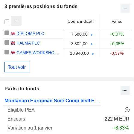
3 premières positions du fonds
Cours indicatif
Varia.
DIPLOMA PLC
7 680,00
+0,07%
HALMA PLC
3 802,00
+0,05%
GAMES WORKSHOP GROUP PLC
18 940,00
-0,37%
Tout voir
Parts du fonds
Varia.
Montanaro European Smlr Comp Instl E ...
1
Varia.
Nom
PEA
Encours
janv.
3ans
Notation
222 M EUR
+8,33%