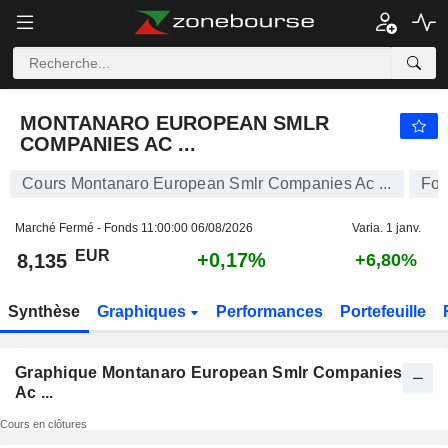
MONTANARO EUROPEAN SMLR COMPANIES AC ...
8,135
€
+0,17%
MONTANARO EUROPEAN SMLR
COMPANIES AC ...
Cours Montanaro European Smlr Companies Ac ...
Fo
Marché Fermé - Fonds
11:00:00 06/08/2026
Varia. 1 janv.
EUR
+0,17%
8,135
+6,80%
Synthèse
Graphiques
Performances
Portefeuille
Graphique Montanaro European Smlr Companies
Ac ...
Cours en clôtures