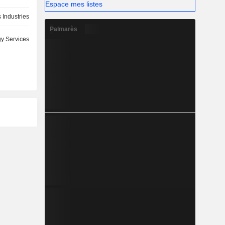
Espace mes listes
 Industries
Palmarès
y Services