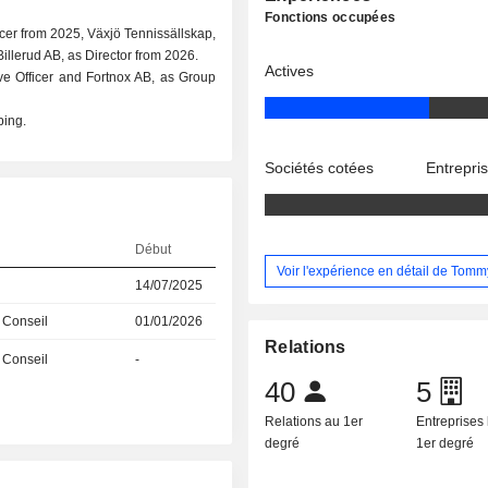
Fonctions occupées
icer from 2025, Växjö Tennissällskap,
illerud AB, as Director from 2026.
Actives
ve Officer and Fortnox AB, as Group
ping.
Sociétés cotées
Entrepri
Début
Voir l'expérience en détail de Tom
14/07/2025
 Conseil
01/01/2026
Relations
 Conseil
-
40
5
Relations au 1er
Entreprises 
degré
1er degré