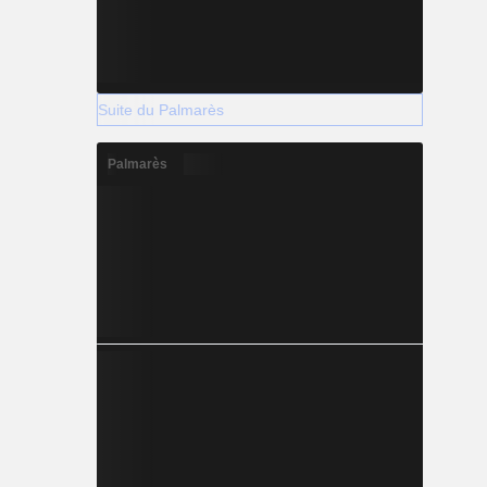
Suite du Palmarès
Palmarès