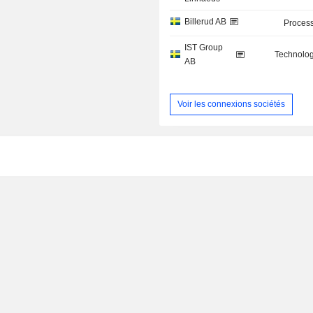
Billerud AB
Process
IST Group
Technolog
AB
Voir les connexions sociétés