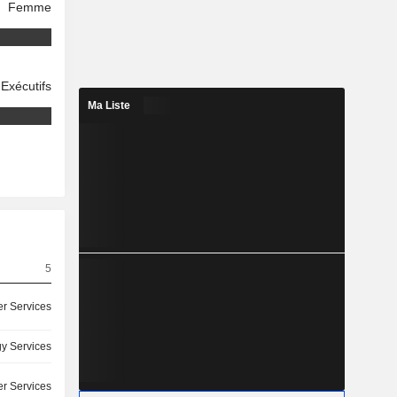
Femme
Exécutifs
Ma Liste
5
r Services
y Services
r Services