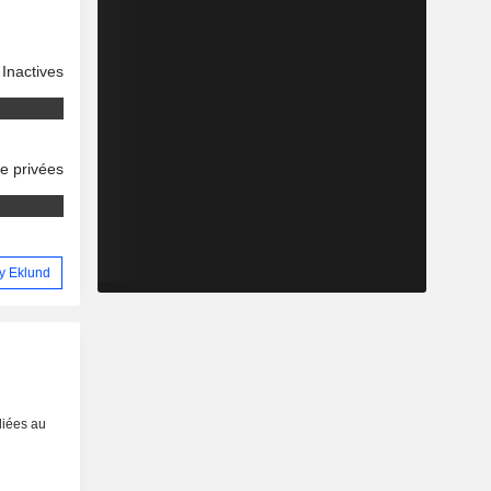
Inactives
se privées
my Eklund
liées au