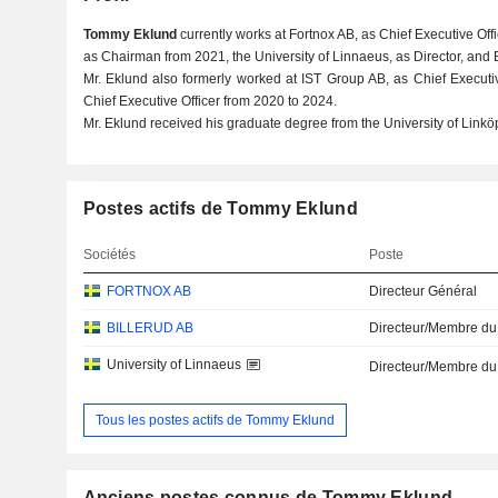
Tommy Eklund
currently works at Fortnox AB, as Chief Executive Off
as Chairman from 2021, the University of Linnaeus, as Director, and B
Mr. Eklund also formerly worked at IST Group AB, as Chief Executi
Chief Executive Officer from 2020 to 2024.
Mr. Eklund received his graduate degree from the University of Linkö
Postes actifs de Tommy Eklund
Sociétés
Poste
FORTNOX AB
Directeur Général
BILLERUD AB
Directeur/Membre du
University of Linnaeus
Directeur/Membre du
Tous les postes actifs de Tommy Eklund
Anciens postes connus de Tommy Eklund