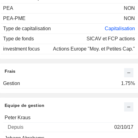
PEA
NON
PEA-PME
NON
Type de capitalisation
Capitalisation
Type de fonds
SICAV et FCP actions
investment focus
Actions Europe "Moy. et Petites Cap."
Frais
Gestion
1.75%
Equipe de gestion
Nom
Depuis
Peter Kraus
02/10/17