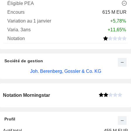
615 M EUR
+5,78%
+11,65%
Société de gestion
Joh. Berenberg, Gossler & Co. KG
Notation Morningstar
Profil
Actif total
455 M EUR