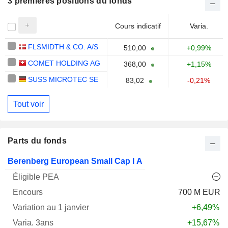
3 premières positions du fonds
Cours indicatif
Varia.
FLSMIDTH & CO. A/S
510,00
+0,99%
COMET HOLDING AG
368,00
+1,15%
SUSS MICROTEC SE
83,02
-0,21%
Tout voir
Parts du fonds
Varia.
Berenberg European Small Cap I A
1
Varia.
Nom
PEA
Encours
janv.
3ans
Notation
700 M EUR
+6,49%
+15,67%