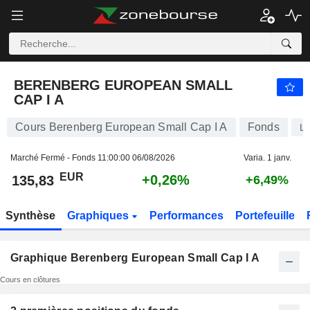
BERENBERG EUROPEAN SMALL CAP I A
135,83
€
+0,26%
BERENBERG EUROPEAN SMALL
CAP I A
Cours Berenberg European Small Cap I A
Fonds
L
Marché Fermé - Fonds
11:00:00 06/08/2026
Varia. 1 janv.
EUR
+0,26%
135,83
+6,49%
Synthèse
Graphiques
Performances
Portefeuille
Graphique Berenberg European Small Cap I A
Cours en clôtures