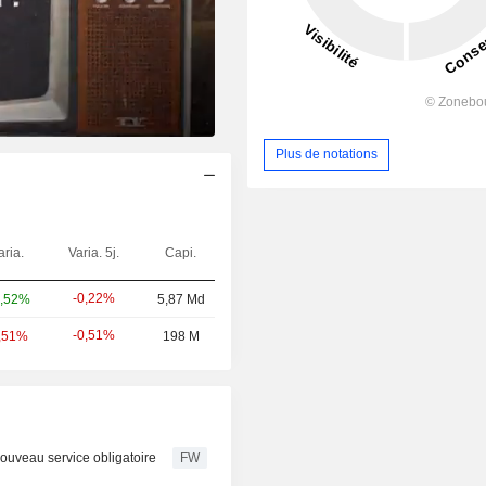
Plus de notations
aria.
Varia. 5j.
Capi.
-0,22%
,52%
5,87 Md
-0,51%
,51%
198 M
nouveau service obligatoire
FW