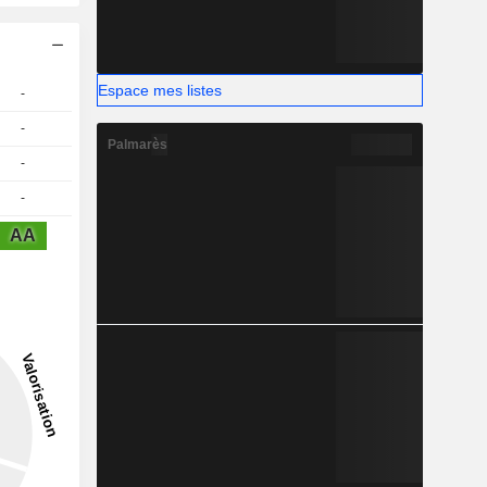
Espace mes listes
-
-
Palmarès
-
-
AA