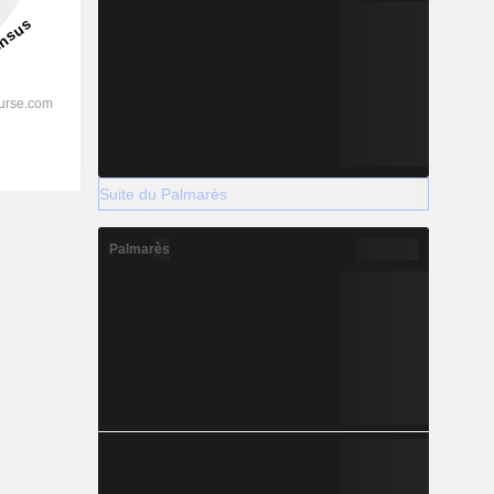
Suite du Palmarès
Palmarès