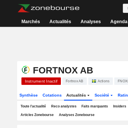
Marchés
Actualités
Analyses
Agenda
FORTNOX AB
Instrument Inactif
Fortnox AB
Actions
FNOX
Synthèse
Cotations
Actualités
Société
Rati
Toute l'actualité
Reco analystes
Faits marquants
Insiders
Articles Zonebourse
Analyses Zonebourse