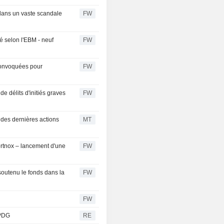
dans un vaste scandale
FW
é selon l'EBM - neuf
FW
 convoquées pour
FW
e délits d'initiés graves
FW
 des dernières actions
MT
Fortnox – lancement d'une
FW
soutenu le fonds dans la
FW
FW
 PDG
RE