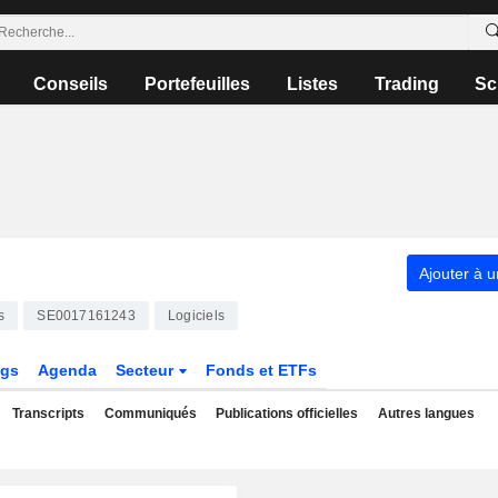
Conseils
Portefeuilles
Listes
Trading
Sc
Ajouter à u
s
SE0017161243
Logiciels
ngs
Agenda
Secteur
Fonds et ETFs
Transcripts
Communiqués
Publications officielles
Autres langues