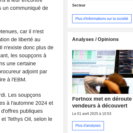
ns à leur encontre
Accounting, Fortnox Invoicing, Fort
Secteur
ans un communiqué de
Fortnox Archive, Fortnox Time et Fo
ainsi que d'autres programmes. Les 
Plus d'informations sur la société
la société permettent aux utilisateur
aux applications via Internet et de s
tenues, car il n'est
simultanément à partir de plusieurs e
tion de liberté au
31 décembre 2011, les trois p
Analyses / Opinions
actionnaires de la société étai
Il n'existe donc plus de
Forvaltnings AB (10,45 %), Banque 
dant, les soupçons à
(6,45 %) et Nordea Life & Pensions (5
ns une certaine
rocureur adjoint par
ire à l'EBM.
rdi. Les soupçons
Fortnox met en déroute
ées à l'automne 2024 et
vendeurs à découvert
d'offres publiques
Le 01 avril 2025 à 10:53
et Tethys Oil, selon le
Plus d'analyses