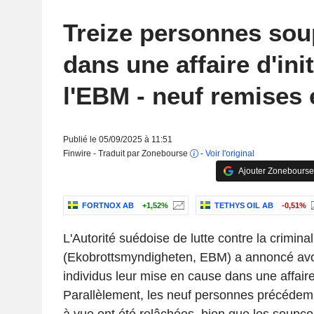
Treize personnes so
dans une affaire d'ini
l'EBM - neuf remises 
Publié le 05/09/2025 à 11:51
Finwire - Traduit par Zonebourse
-
Voir l'original
Ajouter Zonebourse
FORTNOX AB
+1,52%
TETHYS OIL AB
-0,51%
L'Autorité suédoise de lutte contre la crimin
(Ekobrottsmyndigheten, EBM) a annoncé avoir
individus leur mise en cause dans une affaire d
Parallèlement, les neuf personnes précéde