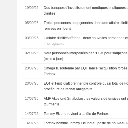
19/09/25
Des banques d'investissement nordiques impliquées 
d'initiés
05/09/25
Treize personnes soupçonnées dans une affaire d'initi
remises en liberté
03/09/25
L'affaire d'initiés s'étend : deux nouvelles personnes
interrogatoire
02/09/25
Neuf personnes interpellées par l'EBM pour soupçons d
(mise à jour)
23/07/25
Omega II, soutenue par EQT, lance l'acquisition forcée
Fortnox
23/07/25
EQT et First Kraft prennent le contrôle quasi total de 
procédure de rachat obligatoire
17/07/25
AMF Aktiefond Småbolag : les valeurs défensives ont 
tourmente
14/07/25
Tommy Eklund revient à la tête de Fortnox
14/07/25
Fortnox nomme Tommy Eklund au poste de nouveau