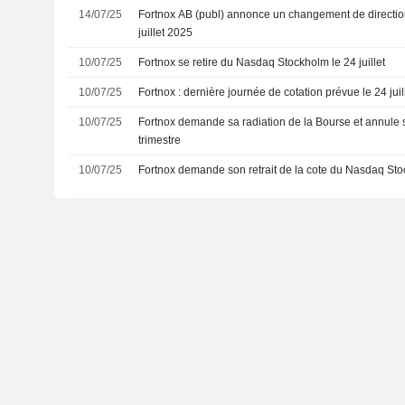
14/07/25
Fortnox AB (publ) annonce un changement de direction 
juillet 2025
10/07/25
Fortnox se retire du Nasdaq Stockholm le 24 juillet
10/07/25
Fortnox : dernière journée de cotation prévue le 24 juil
10/07/25
Fortnox demande sa radiation de la Bourse et annule 
trimestre
10/07/25
Fortnox demande son retrait de la cote du Nasdaq St