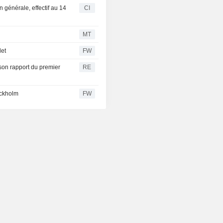
générale, effectif au 14
CI
MT
let
FW
son rapport du premier
RE
ockholm
FW