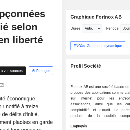
upçonnées
Graphique Fortnox AB
tié selon
Durée
Période
en liberté
FNOXs: Graphique dynamique
Profil Société
 à vos sources
Partager
Fortnox AB est une société basée en
propose des applications commercia
alité économique
sur Internet pour les entrepr
associations, ainsi que les ca
 notifié à treize
comptabilité et d'audit. Le porte
e délits d'initié.
produits de la société comp
mment placées en garde
programmes de comptabilité, de fa
Employés
d'aide à la vente et de paie, tels 