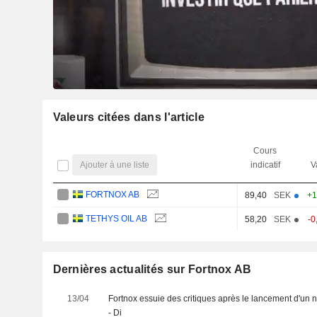
Valeurs citées dans l'article
Cours
Ajouter à une liste
indicatif
V
FORTNOX AB
89,40
SEK
+1
TETHYS OIL AB
58,20
SEK
-0
Dernières actualités sur Fortnox AB
13/04
Fortnox essuie des critiques après le lancement d'un 
- Di