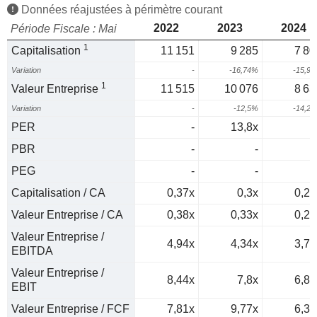
Données réajustées à périmètre courant
2022
2023
2024
Période Fiscale : Mai
1
Capitalisation
11 151
9 285
7 80
Variation
-
-16,74%
-15,9
1
Valeur Entreprise
11 515
10 076
8 63
Variation
-
-12,5%
-14,2
PER
-
13,8x
PBR
-
-
PEG
-
-
Capitalisation / CA
0,37x
0,3x
0,25
Valeur Entreprise / CA
0,38x
0,33x
0,28
Valeur Entreprise /
4,94x
4,34x
3,71
EBITDA
Valeur Entreprise /
8,44x
7,8x
6,87
EBIT
Valeur Entreprise / FCF
7,81x
9,77x
6,31