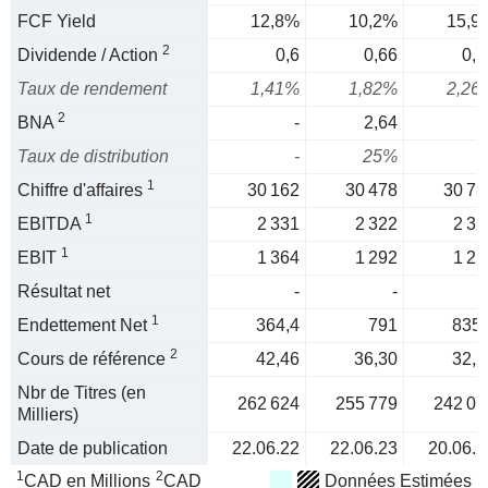
FCF Yield
12,8%
10,2%
15,9
2
Dividende / Action
0,6
0,66
0,7
Taux de rendement
1,41%
1,82%
2,26
2
BNA
-
2,64
Taux de distribution
-
25%
1
Chiffre d'affaires
30 162
30 478
30 73
1
EBITDA
2 331
2 322
2 32
1
EBIT
1 364
1 292
1 25
Résultat net
-
-
1
Endettement Net
364,4
791
835,
2
Cours de référence
42,46
36,30
32,2
Nbr de Titres (en
262 624
255 779
242 07
Milliers)
Date de publication
22.06.22
22.06.23
20.06.2
1
2
CAD en Millions
CAD
Données Estimées