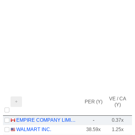
VE / CA
PER (Y)
(Y)
EMPIRE COMPANY LIMITED
-
0.37x
WALMART INC.
38.59x
1.25x