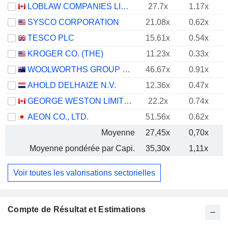
LOBLAW COMPANIES LIMITED
27.7x
1.17x
SYSCO CORPORATION
21.08x
0.62x
TESCO PLC
15.61x
0.54x
KROGER CO. (THE)
11.23x
0.33x
WOOLWORTHS GROUP LIMITED
46.67x
0.91x
AHOLD DELHAIZE N.V.
12.36x
0.47x
GEORGE WESTON LIMITED
22.2x
0.74x
AEON CO., LTD.
51.56x
0.62x
Moyenne
27,45x
0,70x
Moyenne pondérée par Capi.
35,30x
1,11x
Voir toutes les valorisations sectorielles
Compte de Résultat et Estimations