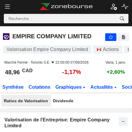
EMPIRE COMPANY LIMITED
48,96
$
-1,17%
EMPIRE COMPANY LIMITED
Valorisation Empire Company Limited
Actions
E
Marché Fermé -
Toronto S.E.
22:00:00 07/08/2026
Varia. 1 janv.
CAD
-1,17%
48,96
+2,60%
Synthèse
Cotations
Graphiques
Actualités
Soci
Ratios de Valorisation
Dividende
Valorisation de l'Entreprise: Empire Company
Limited