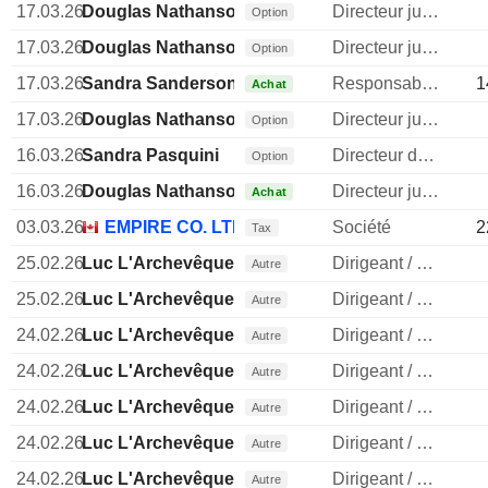
17.03.26
Douglas Nathanson
Directeur juridique
Option
17.03.26
Douglas Nathanson
Directeur juridique
Option
17.03.26
Sandra Sanderson
Responsable ventes & marketing
1
Achat
17.03.26
Douglas Nathanson
Directeur juridique
Option
16.03.26
Sandra Pasquini
Directeur des ressources humaines
Option
16.03.26
Douglas Nathanson
Directeur juridique
Achat
03.03.26
EMPIRE CO. LTD.
Société
2
Tax
25.02.26
Luc L'Archevêque
Dirigeant / cadre principal
Autre
25.02.26
Luc L'Archevêque
Dirigeant / cadre principal
Autre
24.02.26
Luc L'Archevêque
Dirigeant / cadre principal
Autre
24.02.26
Luc L'Archevêque
Dirigeant / cadre principal
Autre
24.02.26
Luc L'Archevêque
Dirigeant / cadre principal
Autre
24.02.26
Luc L'Archevêque
Dirigeant / cadre principal
Autre
24.02.26
Luc L'Archevêque
Dirigeant / cadre principal
Autre