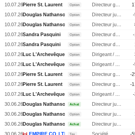
10.07.26
Pierre St. Laurent
Directeur general
1
Option
10.07.26
Douglas Nathanson
Directeur juridique
Option
10.07.26
Douglas Nathanson
Directeur juridique
Option
10.07.26
Sandra Pasquini
Directeur des ressources humaines
Option
10.07.26
Sandra Pasquini
Directeur des ressources humaines
Option
10.07.26
Luc L'Archevêque
Dirigeant / cadre principal
Option
10.07.26
Luc L'Archevêque
Dirigeant / cadre principal
Option
10.07.26
Pierre St. Laurent
Directeur general
-2
Option
10.07.26
Pierre St. Laurent
Directeur general
-1
Option
10.07.26
Luc L'Archevêque
Dirigeant / cadre principal
Option
30.06.26
Douglas Nathanson
Directeur juridique
Achat
30.06.26
Douglas Nathanson
Directeur juridique
Option
30.06.26
Douglas Nathanson
Directeur juridique
Achat
30.06.26
EMPIRE CO. LTD.
Société
-5
Tax