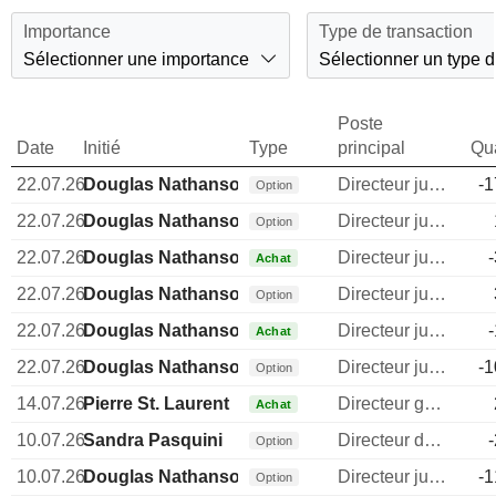
Importance
Type de transaction
Sélectionner une importance
Sélectionner un type d
Poste
Date
Initié
Type
principal
Qua
22.07.26
Douglas Nathanson
Directeur juridique
-1
Option
22.07.26
Douglas Nathanson
Directeur juridique
Option
22.07.26
Douglas Nathanson
Directeur juridique
Achat
22.07.26
Douglas Nathanson
Directeur juridique
Option
22.07.26
Douglas Nathanson
Directeur juridique
Achat
22.07.26
Douglas Nathanson
Directeur juridique
-1
Option
14.07.26
Pierre St. Laurent
Directeur general
Achat
10.07.26
Sandra Pasquini
Directeur des ressources humaines
Option
10.07.26
Douglas Nathanson
Directeur juridique
-1
Option