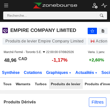
EMPIRE COMPANY LIMITED
48,96
$
-1,17%
EMPIRE COMPANY LIMITED
Produits de levier Empire Company Limited
Actions
Marché Fermé -
Toronto S.E.
22:00:00 07/08/2026
Varia. 1 janv.
CAD
-1,17%
48,96
+2,60%
Synthèse
Cotations
Graphiques
Actualités
Soci
Tous
Warrants
Turbos
Produits de levier
Produits d'inv
Filtres
Produits Dérivés