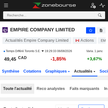
EMPIRE COMPANY LIMITED
49,45
$
-1,85%
EMPIRE COMPANY LIMITED
Actualités Empire Company Limited
Actions
EMP
Temps Différé
Toronto S.E.
19:29:33 06/08/2026
Varia. 1 janv.
CAD
-1,85%
49,45
+3,67%
Synthèse
Cotations
Graphiques
Actualités
Soci
Toute l'actualité
Reco analystes
Faits marquants
In