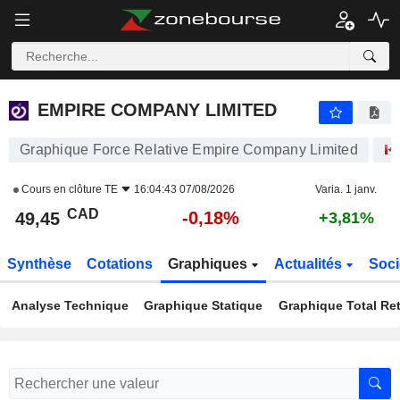
EMPIRE COMPANY LIMITED
49,45
$
-0,18%
EMPIRE COMPANY LIMITED
Graphique Force Relative Empire Company Limited
Cours en clôture
TE
16:04:43 07/08/2026
Varia. 1 janv.
CAD
-0,18%
49,45
+3,81%
Synthèse
Cotations
Graphiques
Actualités
Soci
Analyse Technique
Graphique Statique
Graphique Total Re