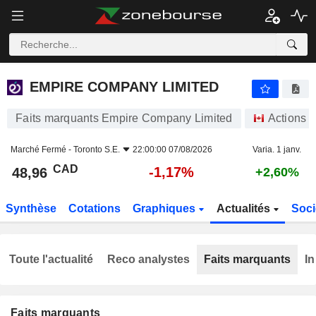
EMPIRE COMPANY LIMITED
48,96
$
-1,17%
EMPIRE COMPANY LIMITED
Faits marquants Empire Company Limited
Actions
Marché Fermé -
Toronto S.E.
22:00:00 07/08/2026
Varia. 1 janv.
CAD
-1,17%
48,96
+2,60%
Synthèse
Cotations
Graphiques
Actualités
Soci
Toute l'actualité
Reco analystes
Faits marquants
In
Faits marquants