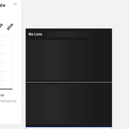
 de
2029
1,13
2,24%
Ma Liste
-
-
50,38
-
-