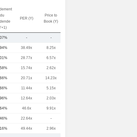
dement
du
Price to
PER (Y)
VE / CA (Y)
idende
Book (Y)
Y+1)
,07%
-
-
0.38x
,94%
38.49x
8.25x
1.24x
,01%
28.77x
6.57x
1.21x
,58%
15.74x
2.62x
0.54x
,66%
20.71x
14.23x
0.61x
,66%
11.44x
5.15x
0.33x
,96%
12.64x
2.03x
0.48x
,64%
46.6x
9.91x
0.91x
,46%
22.64x
-
0.75x
,16%
49.44x
2.96x
0.61x