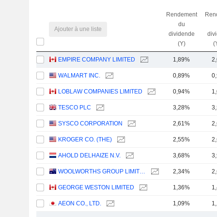
Rendement
Ren
du
Ajouter à une liste
dividende
div
(Y)
(
EMPIRE COMPANY LIMITED
1,89%
2
WALMART INC.
0,89%
0
LOBLAW COMPANIES LIMITED
0,94%
1
TESCO PLC
3,28%
3
SYSCO CORPORATION
2,61%
2
KROGER CO. (THE)
2,55%
2
AHOLD DELHAIZE N.V.
3,68%
3
WOOLWORTHS GROUP LIMITED
2,34%
2
GEORGE WESTON LIMITED
1,36%
1
AEON CO., LTD.
1,09%
1