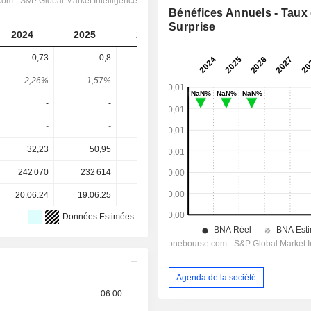
Bénéfices Annuels - Taux
Surprise
2024
2025
2026
2027
2028
0,73
0,8
0,88
0,97
1,06
2,26%
1,57%
1,89%
1,93%
2,1%
-
-
-
-
-
-
-
-
-
-
32,23
50,95
46,68
50,38
50,38
242 070
232 614
225 234
223 997
-
20.06.24
19.06.25
18.06.26
-
-
Données Estimées
Agenda de la société
06:00