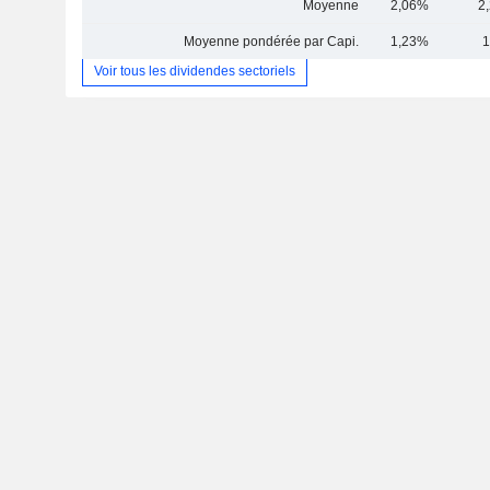
Moyenne
2,06%
2
Moyenne pondérée par Capi.
1,23%
1
Voir tous les dividendes sectoriels