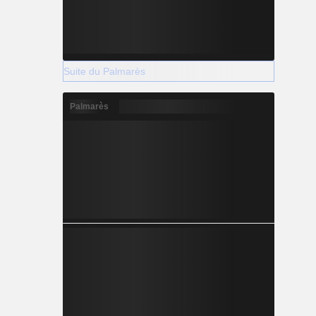
Suite du Palmarès
Palmarès