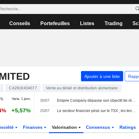
Conseils
Portefeuilles
Listes
Trading
Sc
MITED
Ajouter à une liste
Rapp
A
CA2918434077
Vente au détail et distribution alimentaire
5j.
Varia. 1 janv.
30/07
Empire Company dépasse son objectif de réduction des pertes et du gaspillage alimentaires
04%
+5,57%
20/07
Le secteur financier pèse sur le TSX ; les tensions au Moyen-Orient persistent
Société
Finances
Valorisation
Consensus
Ratings