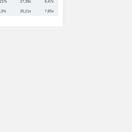
,21%
27,39x
6,47x
0,71x
,3%
35,21x
7,85x
1,11x