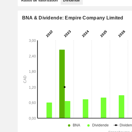
Ratios de Valorisation
Dividende
BNA & Dividende: Empire Company Limited