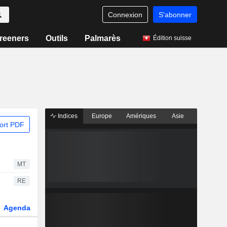
Connexion
S'abonner
reeners
Outils
Palmarès
Édition suisse
Indices
Europe
Amériques
Asie
ort PDF
MT
RE
Agenda
Secteur
Dérivés
Fonds et ETFs