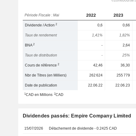
2022
2023
Période Fiscale : Mai
2
Dividende / Action
0,6
0,66
Taux de rendement
1,41%
1,82%
2
BNA
-
2,64
Taux de distribution
-
25%
2
Cours de référence
42,46
36,30
Nbr de Titres (en Milliers)
262 624
255 779
Date de publication
22.06.22
22.06.23
1
2
CAD en Millions
CAD
Dividendes passés: Empire Company Limited
15/07/2026
Détachement de dividende - 0.2425 CAD