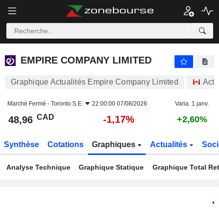
EMPIRE COMPANY LIMITED
48,96
$
-1,17%
EMPIRE COMPANY LIMITED
Graphique Actualités Empire Company Limited
Acti
Marché Fermé -
Toronto S.E.
22:00:00 07/08/2026
Varia. 1 janv.
CAD
-1,17%
48,96
+2,60%
Synthèse
Cotations
Graphiques
Actualités
Soci
Analyse Technique
Graphique Statique
Graphique Total Re