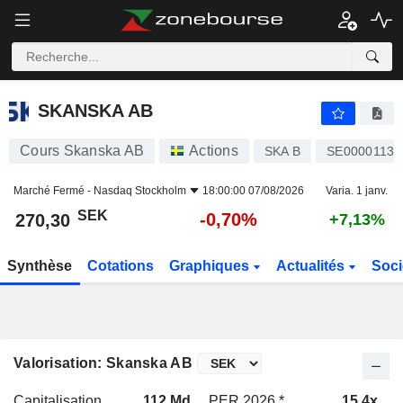
SKANSKA AB
270,30
kr
-0,70%
SKANSKA AB
Cours Skanska AB
Actions
SKA B
SE00001132
Marché Fermé -
Nasdaq Stockholm
18:00:00 07/08/2026
Varia. 1 janv.
SEK
-0,70%
270,30
+7,13%
Synthèse
Cotations
Graphiques
Actualités
Soci
Valorisation: Skanska AB
Capitalisation
112 Md
PER 2026 *
15,4x