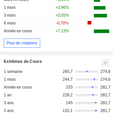
1 mois
+3,96%
3 mois
+5,05%
6 mois
-0,70%
Année en cours
+7,13%
Plus de cotations
Extrêmes de Cours
1 semaine
265,7
274,6
1 mois
244,7
274,6
Année en cours
233
281,7
1 an
228,2
281,7
3 ans
145
281,7
5 ans
132,1
281,7