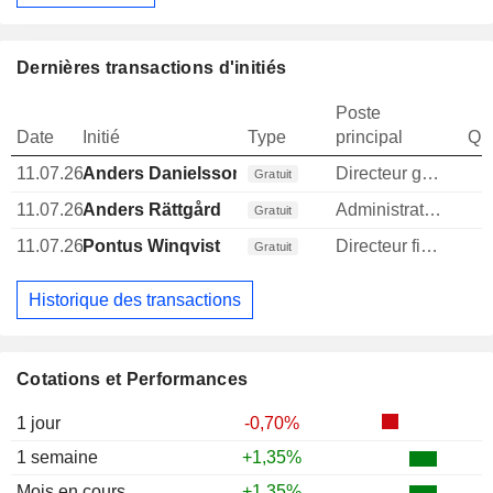
Dernières transactions d'initiés
Poste
Date
Initié
Type
principal
Qua
11.07.26
Anders Danielsson
Directeur general
Gratuit
11.07.26
Anders Rättgård
Administrateur
Gratuit
11.07.26
Pontus Winqvist
Directeur financier
Gratuit
Historique des transactions
Cotations et Performances
1 jour
-0,70%
1 semaine
+1,35%
Mois en cours
+1,35%