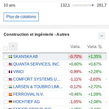
10 ans
132,1
281,7
Plus de cotations
Construction et ingénierie - Autres
Varia.
Varia. 5j.
SKANSKA AB
-0,70%
+1,35%
+
QUANTA SERVICES, INC.
+0,60%
+0,67%
+
VINCI
-0,99%
+2,28%
COMFORT SYSTEMS USA, INC.
-1,11%
-2,03%
+
LARSEN & TOUBRO LIMITED
-0,12%
+2,70%
+
FERROVIAL N.V.
+0,46%
+1,09%
+
HOCHTIEF AG
-1,05%
+2,08%
+