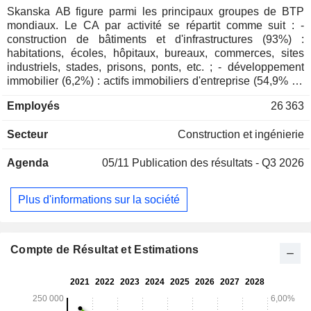
Skanska AB figure parmi les principaux groupes de BTP
mondiaux. Le CA par activité se répartit comme suit : -
construction de bâtiments et d'infrastructures (93%) :
habitations, écoles, hôpitaux, bureaux, commerces, sites
industriels, stades, prisons, ponts, etc. ; - développement
immobilier (6,2%) : actifs immobiliers d'entreprise (54,9% du
CA ; bureaux, centres commerciaux et plates-formes
Employés
26 363
logistiques) et immeubles résidentiels (45,1%) ; - détention
d'actifs immobiliers (0,2%). La répartition géographique du
Secteur
Construction et ingénierie
CA est la suivante : Suède (18,5%), Etats-Unis (47,7%),
Norvège (12,1%), Royaume-Uni (10,4%) et autres (11,3%).
Agenda
05/11
Publication des résultats - Q3 2026
Plus d'informations sur la société
Compte de Résultat et Estimations