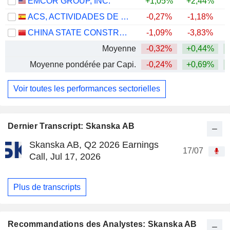
EMCOR GROUP, INC.
+1,05%
+2,44%
+
ACS, ACTIVIDADES DE CONSTRUCCIÓN Y SERVICIOS, S.A.
-0,27%
-1,18%
+
CHINA STATE CONSTRUCTION ENGINEERING CORPORATION LIMITED
-1,09%
-3,83%
Moyenne
-0,32%
+0,44%
+
Moyenne pondérée par Capi.
-0,24%
+0,69%
+
Voir toutes les performances sectorielles
Dernier Transcript: Skanska AB
Skanska AB, Q2 2026 Earnings
17/07
Call, Jul 17, 2026
Plus de transcripts
Recommandations des Analystes: Skanska AB