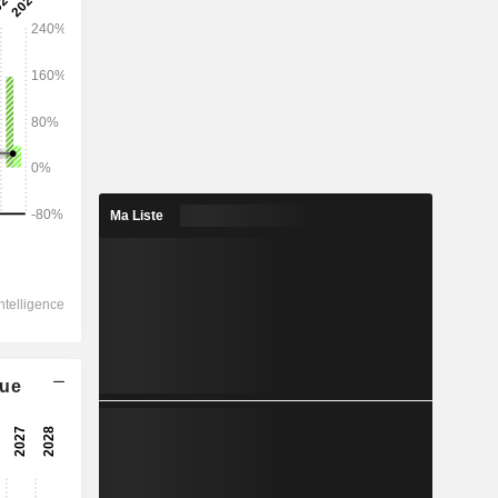
2028
14 080
6,48%
4 309
Ma Liste
9,35%
3 818
8,13%
-47
3 098
que
13,4%
2 526
14,72%