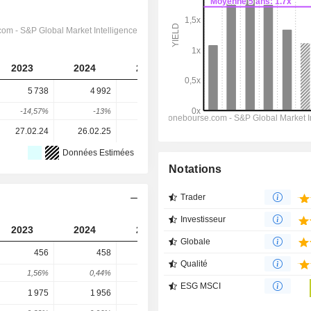
2023
2024
2025
2026
2027
5 738
4 992
3 827
4 595
4 551
-14,57%
-13%
-23,34%
20,07%
-0,96%
27.02.24
26.02.25
18.02.26
-
-
Données Estimées
Notations
Trader
Investisseur
2023
2024
2025
2026
2027
Globale
456
458
525
571,9
610,4
Qualité
1,56%
0,44%
14,63%
8,94%
6,73%
ESG MSCI
1 975
1 956
1 484
2 755
2 764