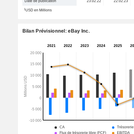
Date de publication
23.02.22
22.02.23
1
USD en Millions
Bilan Prévisionnel: eBay Inc.