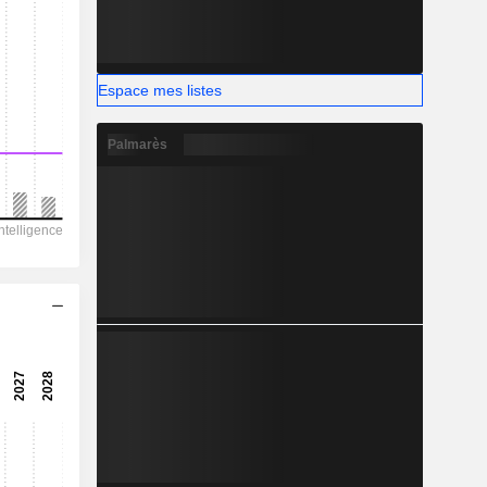
-
Espace mes listes
Palmarès