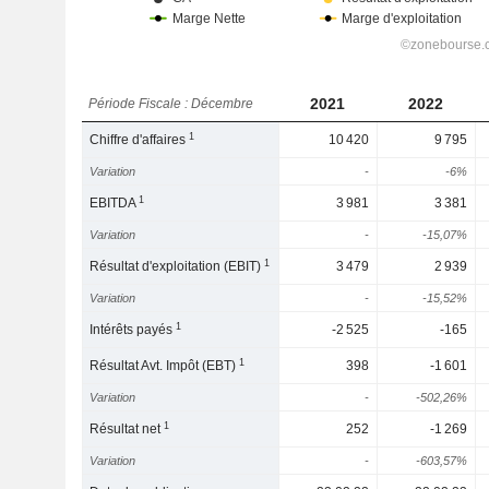
2021
2022
Période Fiscale : Décembre
1
Chiffre d'affaires
10 420
9 795
Variation
-
-6%
1
EBITDA
3 981
3 381
Variation
-
-15,07%
1
Résultat d'exploitation (EBIT)
3 479
2 939
Variation
-
-15,52%
1
Intérêts payés
-2 525
-165
1
Résultat Avt. Impôt (EBT)
398
-1 601
Variation
-
-502,26%
1
Résultat net
252
-1 269
Variation
-
-603,57%