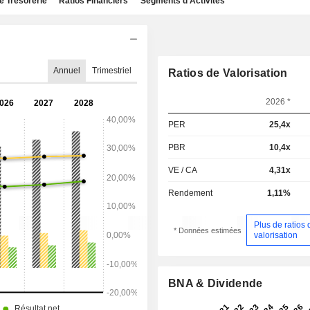
e Trésorerie
Ratios Financiers
Segments d'Activités
Annuel
Trimestriel
Ratios de Valorisation
2026 *
PER
25,4x
PBR
10,4x
VE / CA
4,31x
Rendement
1,11%
Plus de ratios 
* Données estimées
valorisation
BNA & Dividende