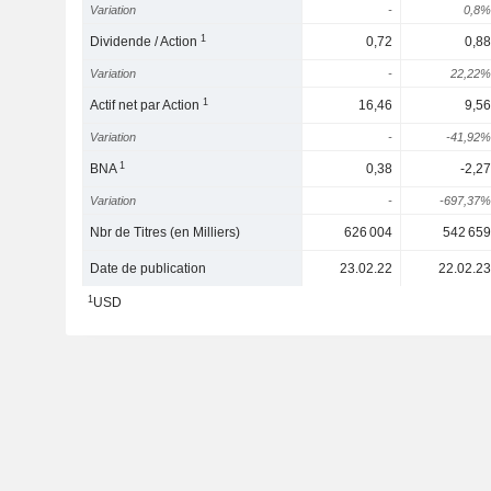
Variation
-
0,8%
1
Dividende / Action
0,72
0,88
Variation
-
22,22%
1
Actif net par Action
16,46
9,56
Variation
-
-41,92%
1
BNA
0,38
-2,27
Variation
-
-697,37%
Nbr de Titres (en Milliers)
626 004
542 659
Date de publication
23.02.22
22.02.23
1
USD