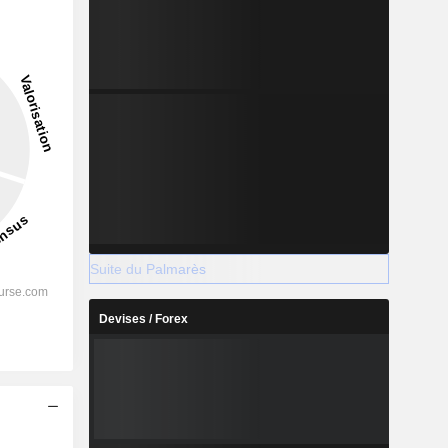
14,64%
-
2028
%
30,6%
Suite du Palmarès
%
27,11%
Devises / Forex
%
22%
%
17,94%
%
22,51%
s
%
125,46%