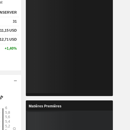
at
NSERVER
%
14,75%
31
%
61,49%
111,15
USD
12,71
USD
x
0,94x
+1,40%
x
1,27x
%
4,33%
%
14,14%
%
19,23%
Matières Premières
8
9,87