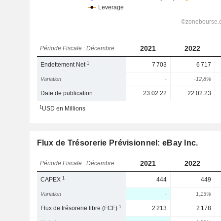
2021
2022
Période Fiscale : Décembre
1
Endettement Net
7 703
6 717
Variation
-
-12,8%
Date de publication
23.02.22
22.02.23
1
USD en Millions
Flux de Trésorerie Prévisionnel: eBay Inc.
2021
2022
Période Fiscale : Décembre
1
CAPEX
444
449
Variation
-
1,13%
1
Flux de trésorerie libre (FCF)
2 213
2 178