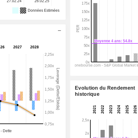
27.02.24
26.02.25
18.02.26
-
-
Données Estimées
Evolution du Rendement
historique