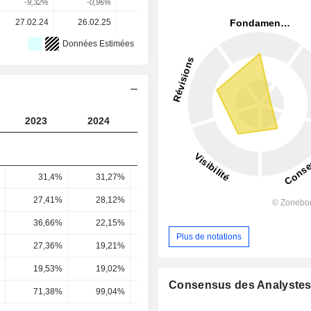
-9,32%
-0,96%
-24,13%
85,62%
0,36%
27.02.24
26.02.25
18.02.26
-
-
Données Estimées
2023
2024
2025
2026
2027
31,4%
31,27%
31,46%
29,61%
29,8
27,41%
28,12%
27,79%
27,23%
26,7
36,66%
22,15%
20,78%
19,69%
20,66
Plus de notations
27,36%
19,21%
18,3%
15,78%
16,65
19,53%
19,02%
13,37%
22,01%
20,91
Consensus des Analyste
71,38%
99,04%
73,07%
139,5%
125,56