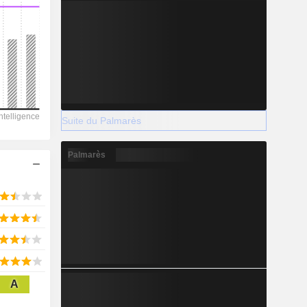
2028
4 033
-11,38%
Suite du Palmarès
-
Palmarès
2028
609,5
-0,15%
A
3 169