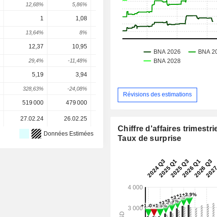
12,68%
5,86%
-10,91%
79,17%
13,87
1
1,08
1,16
1,235
1,29
13,64%
8%
7,41%
6,49%
5,09
12,37
10,95
10,28
10,72
10,8
29,4%
-11,48%
-6,14%
4,3%
1,46
5,19
3,94
4,34
4,385
5,04
328,63%
-24,08%
10,15%
1,03%
15,13
Révisions des estimations
519 000
479 000
452 000
444 000
444 00
27.02.24
26.02.25
18.02.26
-
Chiffre d'affaires trimestrie
Données Estimées
Taux de surprise