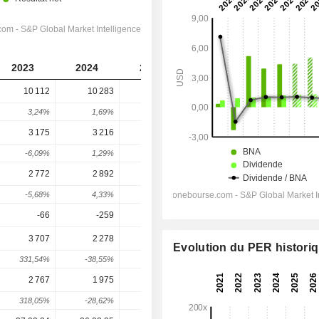
2023
2024
2025
2026
2027
10 112
10 283
11 100
12 513
13 223
3,24%
1,69%
7,95%
12,73%
5,68%
3 175
3 216
3 492
3 705
3 941
-6,09%
1,29%
8,58%
6,11%
6,35%
2 772
2 892
3 085
3 407
3 531
-5,68%
4,33%
6,67%
10,45%
3,62%
-66
-259
25
-23,33
-48
3 707
2 278
2 307
2 464
2 732
Evolution du PER histori
331,54%
-38,55%
1,27%
6,81%
10,86%
2 767
1 975
2 031
1 975
2 202
318,05%
-28,62%
2,84%
-2,77%
11,5%