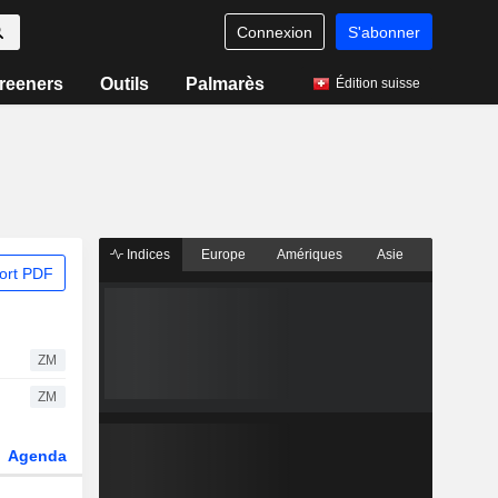
Connexion
S'abonner
reeners
Outils
Palmarès
Édition suisse
Indices
Europe
Amériques
Asie
ort PDF
ZM
ZM
Agenda
Secteur
Dérivés
Fonds et ETFs