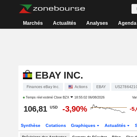
Marchés
Actualités
Analyses
Agenda
EBAY INC.
Finances eBay Inc.
Actions
EBAY
US2786421
Temps réel estimé
Cboe BZX
18:55:02 06/08/2026
Vari
106,81
-3,90%
USD
-5
Synthèse
Cotations
Graphiques
Actualités