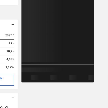
2027 *
22x
10,2x
4,08x
1,17%
de