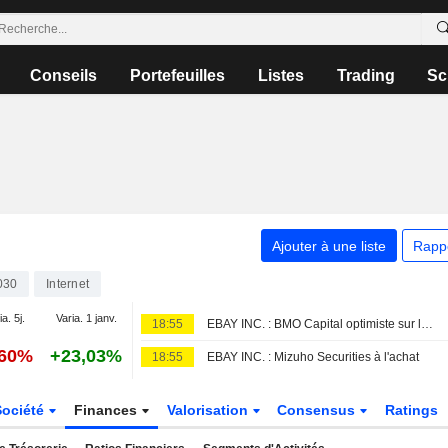
Conseils
Portefeuilles
Listes
Trading
Sc
Ajouter à une liste
Rapp
030
Internet
a. 5j.
Varia. 1 janv.
18:55
EBAY INC. : BMO Capital optimiste sur le dossier
,60%
+23,03%
18:55
EBAY INC. : Mizuho Securities à l'achat
Société
Finances
Valorisation
Consensus
Ratings