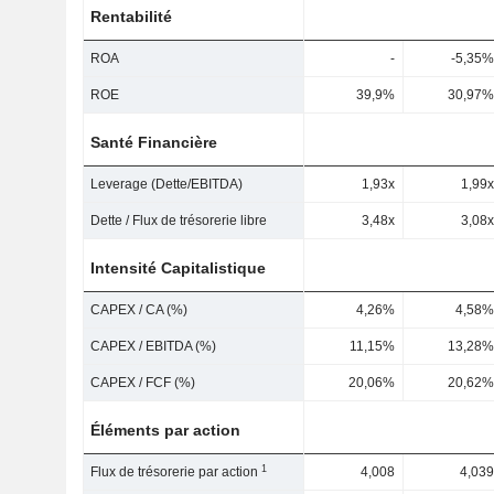
Rentabilité
ROA
-
-5,35%
ROE
39,9%
30,97%
Santé Financière
Leverage (Dette/EBITDA)
1,93x
1,99x
Dette / Flux de trésorerie libre
3,48x
3,08x
Intensité Capitalistique
CAPEX / CA (%)
4,26%
4,58%
CAPEX / EBITDA (%)
11,15%
13,28%
CAPEX / FCF (%)
20,06%
20,62%
Éléments par action
1
Flux de trésorerie par action
4,008
4,039