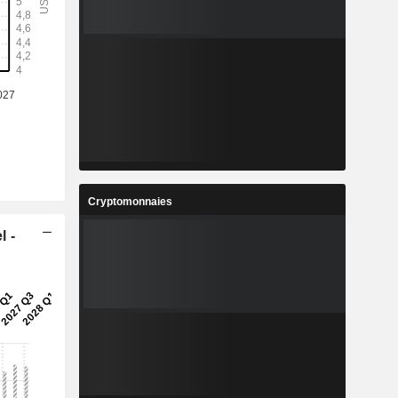
%
12,7%
8
1,388
%
6,91%
8
12,2
%
12,21%
8
5,841
%
15,71%
0
444 000
Cryptomonnaies
-
-
l -