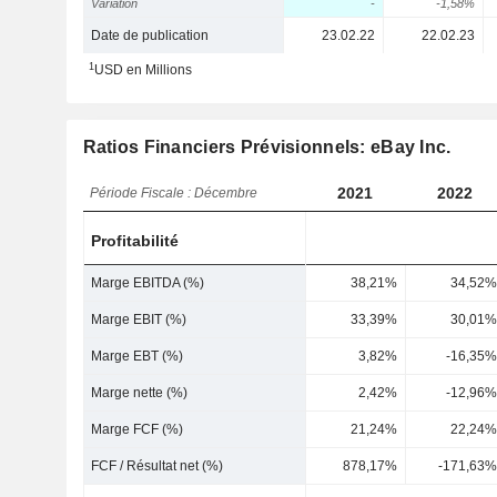
Variation
-
-1,58%
Date de publication
23.02.22
22.02.23
1
USD en Millions
Ratios Financiers Prévisionnels: eBay Inc.
2021
2022
Période Fiscale : Décembre
Profitabilité
Marge EBITDA (%)
38,21%
34,52%
Marge EBIT (%)
33,39%
30,01%
Marge EBT (%)
3,82%
-16,35%
Marge nette (%)
2,42%
-12,96%
Marge FCF (%)
21,24%
22,24%
FCF / Résultat net (%)
878,17%
-171,63%