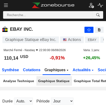
EBAY INC.
110,14
$
-0,91%
EBAY INC.
Graphique Statique eBay Inc.
Actions
EBAY
U
Marché Fermé -
Nasdaq
22:00:00 06/08/2026
Varia. 1 janv.
USD
-0,91%
110,14
+26,45%
Synthèse
Cotations
Graphiques
Actualités
Soci
Analyse Technique
Graphique Statique
Graphique Total Re
Durée
Période