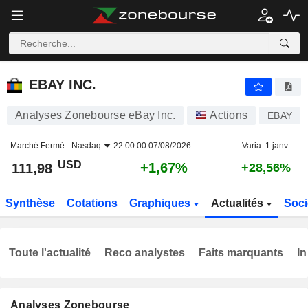
EBAY INC.
111,98
$
+1,67%
EBAY INC.
Analyses Zonebourse eBay Inc.
Actions
EBAY
Marché Fermé -
Nasdaq
22:00:00 07/08/2026
Varia. 1 janv.
USD
+1,67%
111,98
+28,56%
Synthèse
Cotations
Graphiques
Actualités
Soci
Toute l'actualité
Reco analystes
Faits marquants
In
Analyses Zonebourse