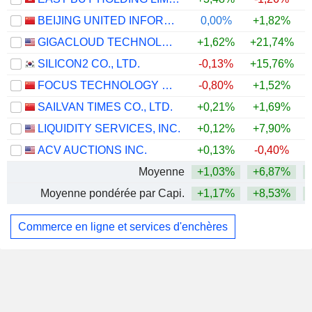
BEIJING UNITED INFORMATION TECHNOLOGY CO.,LTD.
0,00%
+1,82%
GIGACLOUD TECHNOLOGY INC.
+1,62%
+21,74%
+
SILICON2 CO., LTD.
-0,13%
+15,76%
+
FOCUS TECHNOLOGY CO., LTD.
-0,80%
+1,52%
+
SAILVAN TIMES CO., LTD.
+0,21%
+1,69%
+
LIQUIDITY SERVICES, INC.
+0,12%
+7,90%
ACV AUCTIONS INC.
+0,13%
-0,40%
Moyenne
+1,03%
+6,87%
+
Moyenne pondérée par Capi.
+1,17%
+8,53%
+
Commerce en ligne et services d'enchères