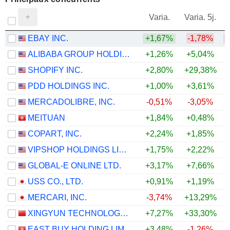
V
Varia.
Varia. 5j.
EBAY INC.
+1,67%
-1,78%
ALIBABA GROUP HOLDING LIMITED
+1,26%
+5,04%
+
SHOPIFY INC.
+2,80%
+29,38%
+
PDD HOLDINGS INC.
+1,00%
+3,61%
MERCADOLIBRE, INC.
-0,51%
-3,05%
MEITUAN
+1,84%
+0,48%
+
COPART, INC.
+2,24%
+1,85%
VIPSHOP HOLDINGS LIMITED
+1,75%
+2,22%
+
GLOBAL-E ONLINE LTD.
+3,17%
+7,66%
+
USS CO., LTD.
+0,91%
+1,19%
MERCARI, INC.
-3,74%
+13,29%
XINGYUN TECHNOLOGY CO., LTD.
+7,27%
+33,30%
+
EAST BUY HOLDING LIMITED
+3,48%
-1,26%