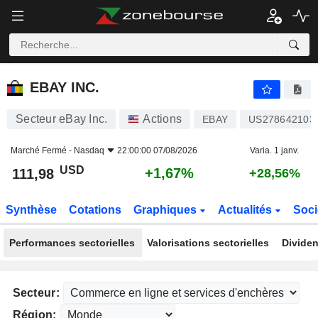
EBAY INC.
111,98
$
+1,67%
EBAY INC.
Secteur eBay Inc.
Actions
EBAY
US278642103
Marché Fermé -
Nasdaq
22:00:00 07/08/2026
Varia. 1 janv.
USD
+1,67%
111,98
+28,56%
Synthèse
Cotations
Graphiques
Actualités
Soci
Performances sectorielles
Valorisations sectorielles
Dividen
Secteur:
Région: