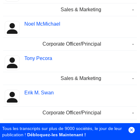
Sales & Marketing
-
Noel McMichael
Corporate Officer/Principal
-
Tony Pecora
Sales & Marketing
-
Erik M. Swan
Corporate Officer/Principal
-
Mihir Kumar Choudhary
Tous les transcripts sur plus de 9000 sociétés, le jour de leur
publication !
Débloquez-les Maintenant !