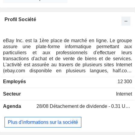
Profil Société
eBay Inc. est la 1ère place de marché en ligne. Le groupe
assure une plate-forme informatique permettant aux
particuliers et aux professionnels d'effectuer leurs
transactions d'achat et de vente de biens et de services.
L'activité est assurée au travers de plusieurs sites Internet
(ebay.com disponible en plusieurs langues, half.com,
rent.com, shopping.com, kijiji.com, mobile.de et
Employés
12 300
marktplaats.nl). La répartition géographique du CA est la
suivante : Etats-Unis (52,2%), Royaume-Uni (14,1%), Chine
Secteur
Internet
(11,3%), Allemagne (8,8%) et autres (13,6%).
Agenda
28/08
Détachement de dividende - 0.31 USD
Plus d'informations sur la société