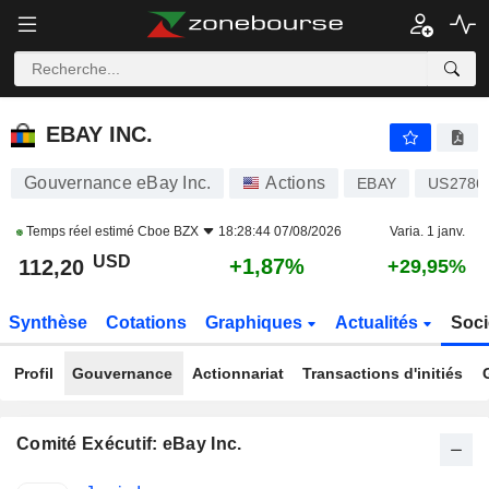
EBAY INC.
112,20
$
+1,87%
EBAY INC.
Gouvernance eBay Inc.
Actions
EBAY
US2786
Temps réel estimé
Cboe BZX
18:28:44 07/08/2026
Varia. 1 janv.
USD
+1,87%
112,20
+29,95%
Synthèse
Cotations
Graphiques
Actualités
Soci
Profil
Gouvernance
Actionnariat
Transactions d'initiés
Comité Exécutif: eBay Inc.
Fonctions