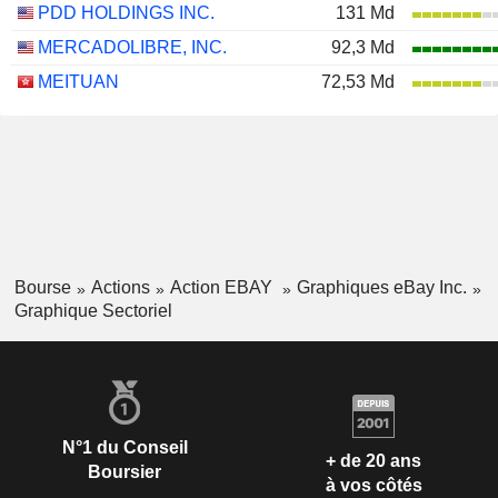
PDD HOLDINGS INC.
131 Md
MERCADOLIBRE, INC.
92,3 Md
MEITUAN
72,53 Md
Bourse
Actions
Action EBAY
Graphiques eBay Inc.
Graphique Sectoriel
N°1 du Conseil
+ de 20 ans
Boursier
à vos côtés