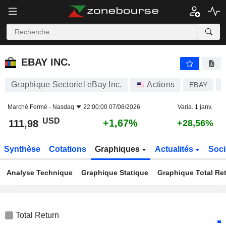
EBAY INC.
111,98
$
+1,67%
EBAY INC.
Graphique Sectoriel eBay Inc.
Actions
EBAY
Marché Fermé -
Nasdaq
22:00:00 07/08/2026
Varia. 1 janv.
USD
+1,67%
111,98
+28,56%
Synthèse
Cotations
Graphiques
Actualités
Soci
Analyse Technique
Graphique Statique
Graphique Total Re
Total Return