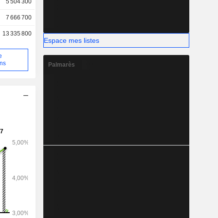
5 504 300
7 666 700
13 335 800
Espace mes listes
e
ons
Palmarès