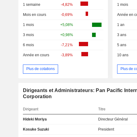
1 semaine
-4,82%
1 mois
Mois en cours
-0,69%
Année en c
1 mois
+5,08%
1 an
3 mois
+0,98%
3 ans
6 mois
-7,21%
5 ans
Année en cours
-3,89%
10 ans
Plus de cotations
Plus de c
Dirigeants et Administrateurs: Pan Pacific Inter
Corporation
Dirigeant
Titre
Hideki Moriya
Directeur Général
Kosuke Suzuki
President