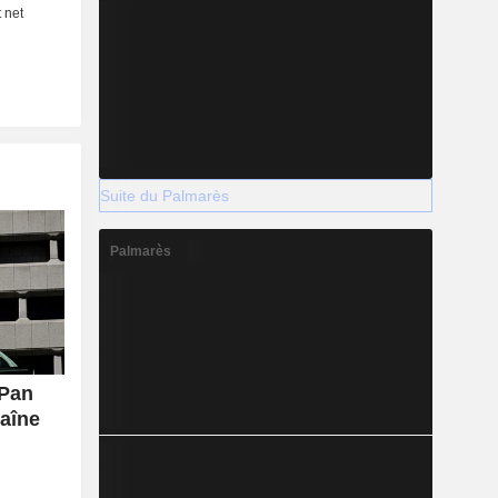
Suite du Palmarès
Palmarès
 Pan
haîne