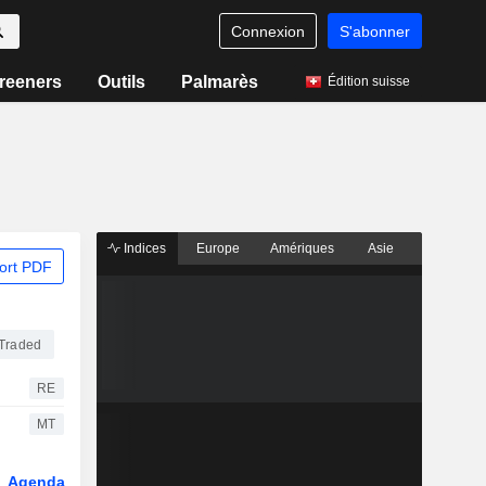
Connexion
S'abonner
reeners
Outils
Palmarès
Édition suisse
Indices
Europe
Amériques
Asie
ort PDF
Traded
RE
MT
Agenda
Secteur
Dérivés
Fonds et ETFs