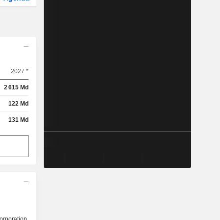
2027 *
2 615 Md
122 Md
131 Md
orporation,