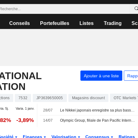
Conseils
Portefeuilles
Listes
Trading
Sc
NATIONAL
Ajouter à une liste
Rapp
TION
ctions
7532
JP3639650005
Magasins discount
OTC Markets 
ia. 5j.
Varia. 1 janv.
28/07
Le Nikkei japonais enregistre sa plus basse clôture en plus de deux mois, plombé par le secteur des puces
,82%
-3,89%
14/07
Olympic Group, filiale de Pan Pacific International, creuse sa perte au premier trimestre
Société
Finances
Valorisation
Consensus
Ratings