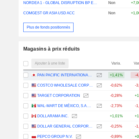
NORDEA 1 - GLOBAL DISRUPTION BP EUR
Non
+7,
COMGEST GR ASIA USD ACC
Non
+1,
Plus de fonds positionnés
Magasins à prix réduits
Ajouter à une liste
Varia.
Var
PAN PACIFIC INTERNATIONAL HOLDINGS CORPORATION
+1,41%
-4
COSTCO WHOLESALE CORPORATION
-0,62%
-3
TARGET CORPORATION
-0,28%
+1
WAL-MART DE MÉXICO, S.A.B. DE C.V.
-2,73%
-1
DOLLARAMA INC.
+1,01%
+1
DOLLAR GENERAL CORPORATION
-0,25%
-1
PEPCO GROUP N.V.
-0,89%
+0