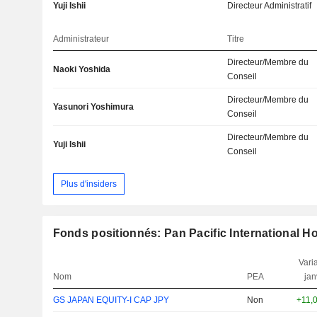
Yuji Ishii
Directeur Administratif
Administrateur
Titre
Directeur/Membre du
Naoki Yoshida
Conseil
Directeur/Membre du
Yasunori Yoshimura
Conseil
Directeur/Membre du
Yuji Ishii
Conseil
Plus d'insiders
Fonds positionnés: Pan Pacific International H
Varia
Nom
PEA
jan
GS JAPAN EQUITY-I CAP JPY
Non
+11,