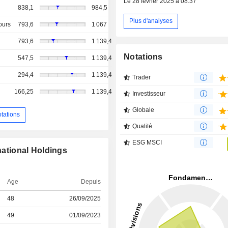
Le 28 février 2025 à 08:37
838,1
984,5
Plus d'analyses
ours
793,6
1 067
793,6
1 139,4
Notations
547,5
1 139,4
294,4
1 139,4
Trader
166,25
1 139,4
Investisseur
Globale
otations
Qualité
ESG MSCI
national Holdings
Age
Depuis
48
26/09/2025
49
01/09/2023