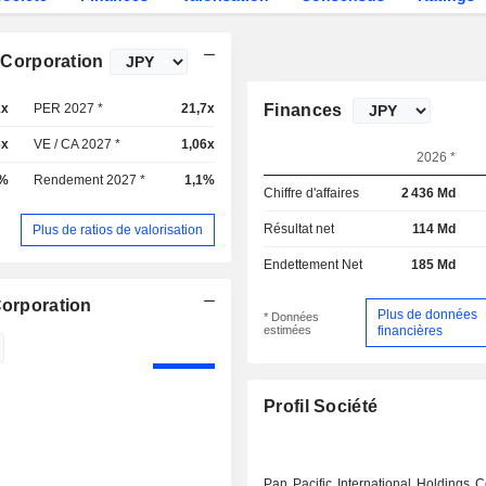
s Corporation
1x
PER 2027 *
21,7x
Finances
6x
VE / CA 2027 *
1,06x
2026 *
8%
Rendement 2027 *
1,1%
Chiffre d'affaires
2 436 Md
Résultat net
114 Md
Plus de ratios de valorisation
Endettement Net
185 Md
Corporation
Plus de données
* Données
estimées
financières
Profil Société
Pan Pacific International Holdings C