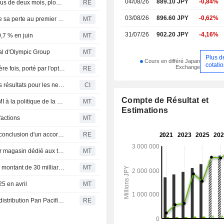
04/08/26
889.10 JPY
-0,84%
Le Nikkei japonais enregistre sa plus basse clôture en plus de deux mois, plombé par le secteur des puces
RE
03/08/26
896.60 JPY
-0,62%
Olympic Group, filiale de Pan Pacific International, creuse sa perte au premier trimestre
MT
31/07/26
902.20 JPY
-4,16%
0,7 % en juin
MT
tal d'Olympic Group
MT
Plus d
Cours en différé Japan
cotati
Exchange
Le Nikkei franchit le cap des 65 000 points pour la première fois, porté par l'optimisme sur l'Iran
RE
Pan Pacific International Holdings Corporation publie ses résultats pour les neuf mois clos le 31 mars 2026
CI
Compte de Résultat et
La Bourse de Tokyo progresse, soutenue par l'aval du FMI à la politique de la BoJ
MT
Estimations
'actions
MT
Pan Pacific International Holdings Corp - Avis relatif à la conclusion d'un accord d'échange d'actions entre Pan Pacific International Holdings Corporation (PPIH) et Olympic Group Corporation, et modification du statut de filiale de PPIH
RE
Don Quijote (Pan Pacific International) ouvre son premier magasin dédié aux touristes du Kansai au centre de Kyoto
MT
Pan Pacific International émettra des obligations pour un montant de 30 milliards de yens
MT
25 en avril
MT
Le fabricant de puces mémoires Kioxia et l'opérateur de distribution Pan Pacific intègreront l'indice Nikkei
RE