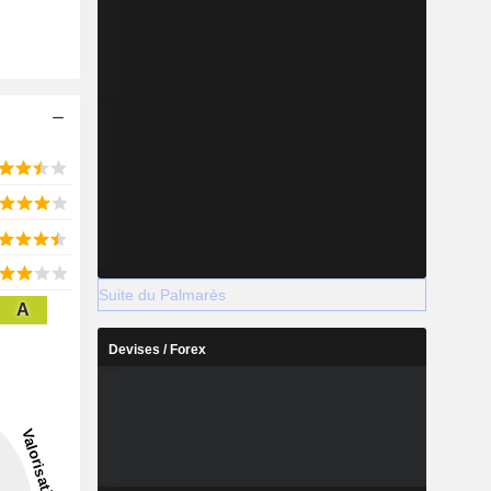
Suite du Palmarès
A
Devises / Forex