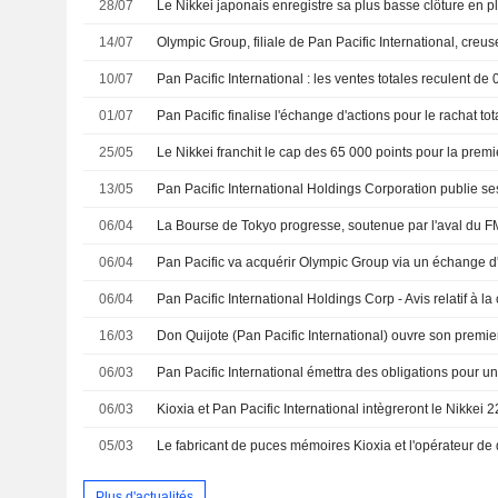
28/07
14/07
10/07
Pan Pacific International : les ventes totales reculent de 
01/07
Pan Pacific finalise l'échange d'actions pour le rachat to
25/05
13/05
06/04
06/04
Pan Pacific va acquérir Olympic Group via un échange d
06/04
16/03
06/03
06/03
Kioxia et Pan Pacific International intègreront le Nikkei 2
05/03
Plus d'actualités