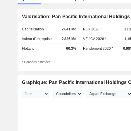
Valorisation: Pan Pacific International Holding
Capitalisation
2 641 Md
PER 2026 *
23,
Valeur d'entreprise
2 826 Md
VE / CA 2026 *
1,1
Flottant
60,3%
Rendement 2026 *
0,9
* Données estimées
Graphique: Pan Pacific International Holdings 