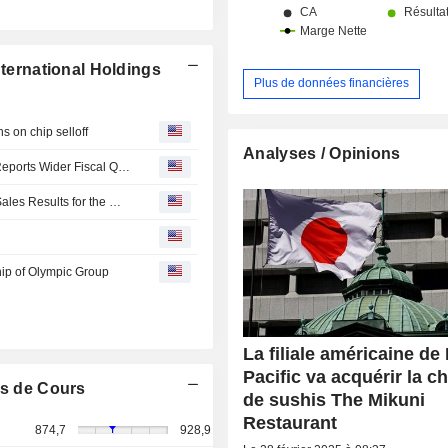
nternational Holdings
Plus de données financières
s on chip selloff
Analyses / Opinions
Pan Pacific International's Delisted Unit Olympic Group Reports Wider Fiscal Q1 Loss
Pan Pacific International Holdings Corporation Reports Sales Results for the Month and Fiscal Year Ended June 2026. for the Month of June 2026
ip of Olympic Group
La filiale américaine de
Pacific va acquérir la c
s de Cours
de sushis The Mikuni
Restaurant
874,7
928,9