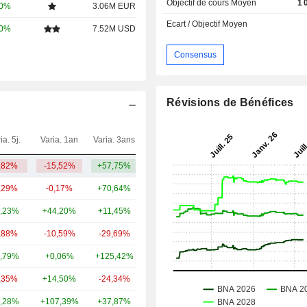
Objectif de cours Moyen
1 
00%
3.06M EUR
Ecart / Objectif Moyen
00%
7.52M USD
Consensus
Révisions de Bénéfices
ia. 5j.
Varia. 1an
Varia. 3ans
Capi.($)
,82%
-15,52%
+57,75%
16,76 Md
,29%
-0,17%
+70,64%
418 Md
,23%
+44,20%
+11,45%
67,08 Md
,88%
-10,59%
-29,69%
48,52 Md
,79%
+0,06%
+125,42%
37,08 Md
,35%
+14,50%
-24,34%
28 Md
,28%
+107,39%
+37,87%
6,9 Md