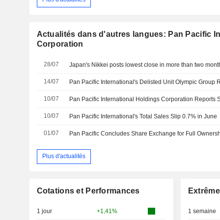
Actualités dans d'autres langues: Pan Pacific I
Corporation
28/07
Japan's Nikkei posts lowest close in more than two month
14/07
10/07
10/07
Pan Pacific International's Total Sales Slip 0.7% in June
01/07
Pan Pacific Concludes Share Exchange for Full Ownersh
Plus d'actualités
Cotations et Performances
Extrême
1 jour
+1,41%
1 semaine