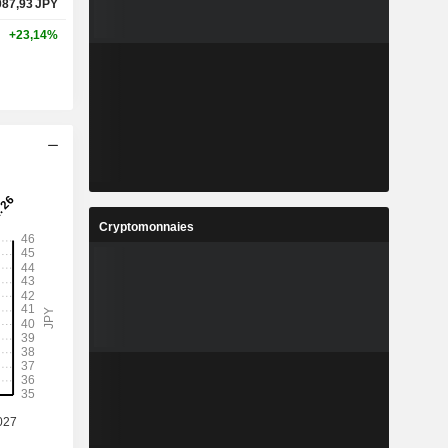
087,93
JPY
+23,14%
Cryptomonnaies