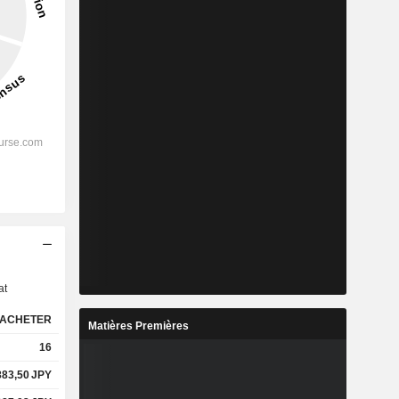
s
at
ACHETER
Matières Premières
16
883,50
JPY