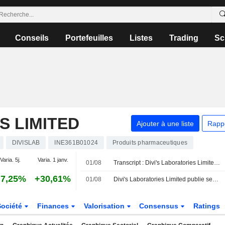
Conseils
Portefeuilles
Listes
Trading
Sc
S LIMITED
Ajouter à une liste
Rapp
DIVISLAB
INE361B01024
Produits pharmaceutiques
Varia. 5j.
Varia. 1 janv.
01/08
Transcript : Divi's Laboratories Limited, Q1 2027 Earnings Call, Aug 01, 2026
7,25%
+30,61%
01/08
Divi's Laboratories Limited publie ses résultats pour le premier trimestre clos le 30 juin 2026
Société
Finances
Valorisation
Consensus
Ratings