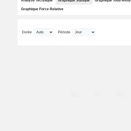
Analyse Technique
Graphique Statique
Graphique Total Retu
Graphique Force Relative
Durée
Période