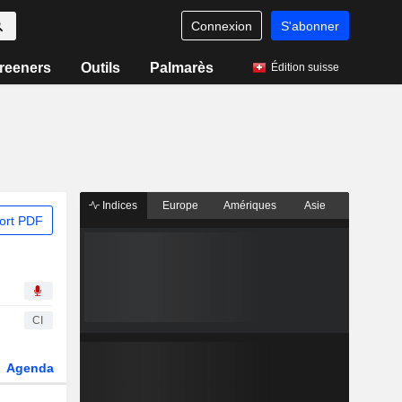
Connexion
S'abonner
reeners
Outils
Palmarès
Édition suisse
Indices
Europe
Amériques
Asie
ort PDF
CI
Agenda
Secteur
Dérivés
Fonds et ETFs