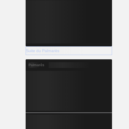
Suite du Palmarès
Palmarès