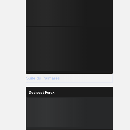
Suite du Palmarès
Devises / Forex