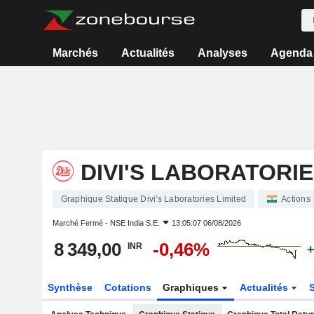
Marchés
Actualités
Analyses
Agenda
DIVI'S LABORATORIE
Graphique Statique Divi's Laboratories Limited
Actions
Marché Fermé -
NSE India S.E.
13:05:07 06/08/2026
8 349,00
-0,46%
INR
+
Synthèse
Cotations
Graphiques
Actualités