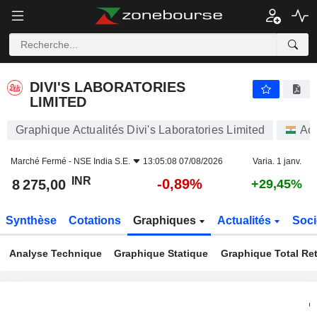
DIVI'S LABORATORIES LIMITED
8 275,00
₹
-0,89%
DIVI'S LABORATORIES
LIMITED
Graphique Actualités Divi's Laboratories Limited
Act
Marché Fermé -
NSE India S.E.
13:05:08 07/08/2026
Varia. 1 janv.
INR
-0,89%
8 275,00
+29,45%
Synthèse
Cotations
Graphiques
Actualités
Soci
Analyse Technique
Graphique Statique
Graphique Total Re