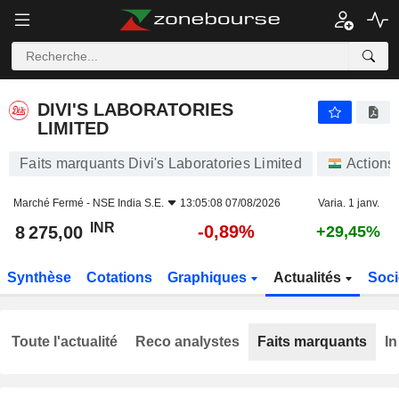
DIVI'S LABORATORIES LIMITED
8 275,00
₹
-0,89%
DIVI'S LABORATORIES
LIMITED
Faits marquants Divi's Laboratories Limited
Actions
Marché Fermé -
NSE India S.E.
13:05:08 07/08/2026
Varia. 1 janv.
INR
-0,89%
8 275,00
+29,45%
Synthèse
Cotations
Graphiques
Actualités
Soci
Toute l'actualité
Reco analystes
Faits marquants
In