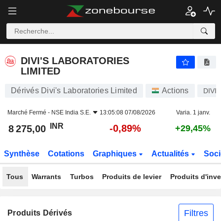
DIVI'S LABORATORIES LIMITED
8 275,00
₹
-0,89%
DIVI'S LABORATORIES
LIMITED
Dérivés Divi's Laboratories Limited
Actions
DIVI
Marché Fermé -
NSE India S.E.
13:05:08 07/08/2026
Varia. 1 janv.
INR
-0,89%
8 275,00
+29,45%
Synthèse
Cotations
Graphiques
Actualités
Soci
Tous
Warrants
Turbos
Produits de levier
Produits d'inv
Filtres
Produits Dérivés