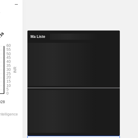
s
2029
47,42
0,57%
Ma Liste
177,6
26,7%
8 275,00
-
-