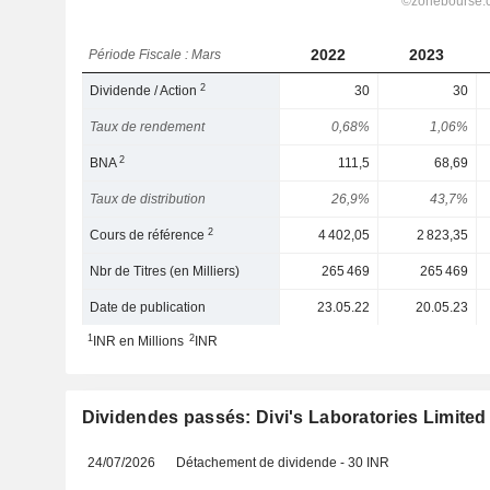
2022
2023
Période Fiscale : Mars
2
Dividende / Action
30
30
Taux de rendement
0,68%
1,06%
2
BNA
111,5
68,69
Taux de distribution
26,9%
43,7%
2
Cours de référence
4 402,05
2 823,35
Nbr de Titres (en Milliers)
265 469
265 469
Date de publication
23.05.22
20.05.23
1
2
INR en Millions
INR
Dividendes passés: Divi's Laboratories Limited
24/07/2026
Détachement de dividende - 30 INR