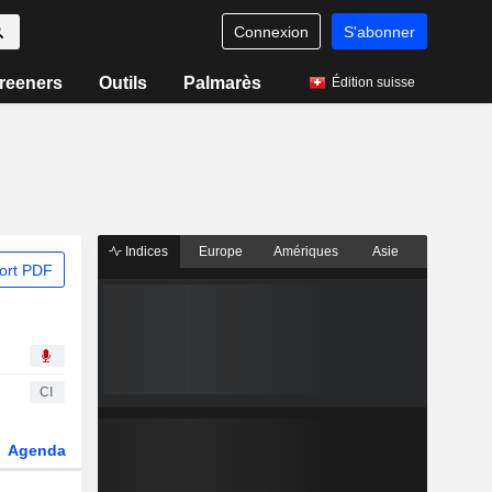
Connexion
S'abonner
reeners
Outils
Palmarès
Édition suisse
Indices
Europe
Amériques
Asie
ort PDF
CI
Agenda
Secteur
Dérivés
Fonds et ETFs