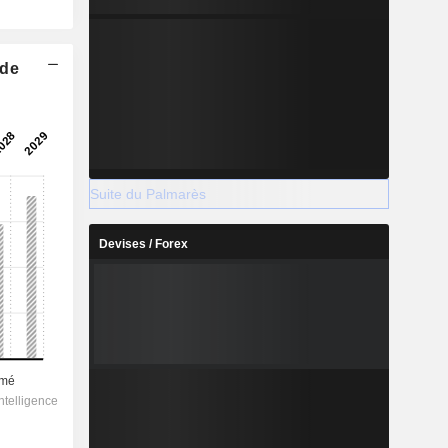
 de
Suite du Palmarès
Devises / Forex