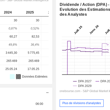
Dividende / Action (DPA) -
Evolution des Estimation
2024
2025
2026
2027
2028
des Analystes
30
30
30
35,47
38,88
0,87%
0,52%
0,5%
0,43%
0,47%
60,27
82,53
96,75
121,8
147,1
49,8%
36,4%
31%
29,1%
26,4%
3 445,30
5 775,45
5 947,00
8 275,00
8 275,00
265 469
265 469
265 469
265 469
-
25.05.24
17.05.25
23.05.26
-
-
Données Estimées
Plus de révisions d'analystes
06:00