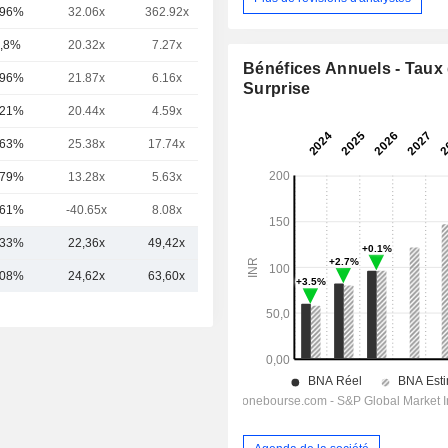
,96%
32.06x
362.92x
7.3x
,8%
20.32x
7.27x
4.82x
Bénéfices Annuels - Taux
,96%
21.87x
6.16x
5.66x
Surprise
,21%
20.44x
4.59x
4.22x
,63%
25.38x
17.74x
6.71x
,79%
13.28x
5.63x
4.8x
,61%
-40.65x
8.08x
5.84x
,33%
22,36x
49,42x
7,68x
,08%
24,62x
63,60x
8,14x