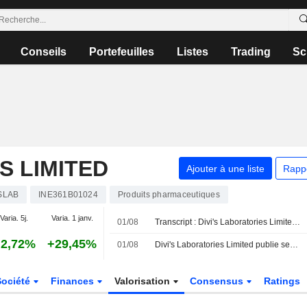
Conseils
Portefeuilles
Listes
Trading
Sc
S LIMITED
Ajouter à une liste
Rapp
SLAB
INE361B01024
Produits pharmaceutiques
Varia. 5j.
Varia. 1 janv.
01/08
Transcript : Divi's Laboratories Limited, Q1 2027 Earnings Call, Aug 01, 2026
2,72%
+29,45%
01/08
Divi's Laboratories Limited publie ses résultats pour le premier trimestre clos le 30 juin 2026
Société
Finances
Valorisation
Consensus
Ratings