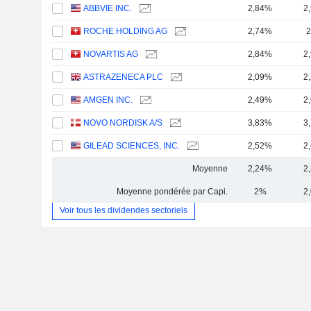
ABBVIE INC.
2,84%
2
ROCHE HOLDING AG
2,74%
2
NOVARTIS AG
2,84%
2
ASTRAZENECA PLC
2,09%
2
AMGEN INC.
2,49%
2
NOVO NORDISK A/S
3,83%
3
GILEAD SCIENCES, INC.
2,52%
2
Moyenne
2,24%
2
Moyenne pondérée par Capi.
2%
2
Voir tous les dividendes sectoriels