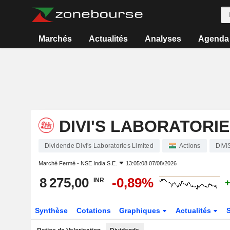
Marchés
Actualités
Analyses
Agenda
DIVI'S LABORATORIE
Dividende Divi's Laboratories Limited
Actions
DIVI
Marché Fermé -
NSE India S.E.
13:05:08 07/08/2026
8 275,00
-0,89%
INR
+
Synthèse
Cotations
Graphiques
Actualités