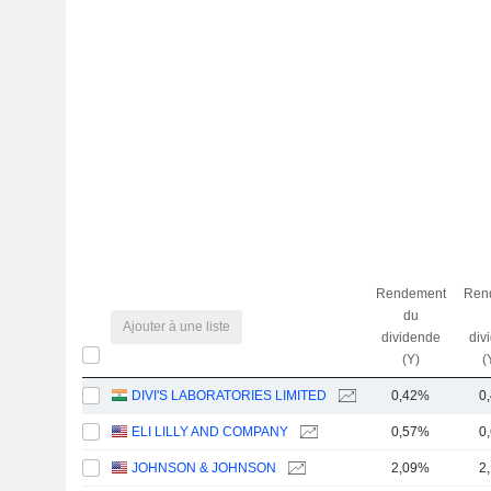
Rendement
Ren
du
Ajouter à une liste
dividende
div
(Y)
(
DIVI'S LABORATORIES LIMITED
0,42%
0
ELI LILLY AND COMPANY
0,57%
0
JOHNSON & JOHNSON
2,09%
2