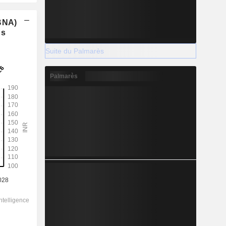
(BNA)
ns
Suite du Palmarès
Palmarès