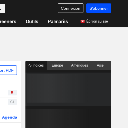
Connexion
S'abonner
reeners
Outils
Palmarès
Édition suisse
Indices
Europe
Amériques
Asie
ort PDF
CI
Agenda
Secteur
Dérivés
Fonds et ETFs