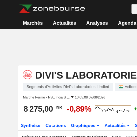
Marchés
Actualités
Analyses
Agenda
DIVI'S LABORATORIE
Segments d'Activités Divi's Laboratories Limited
Action
Marché Fermé -
NSE India S.E.
13:05:08 07/08/2026
8 275,00
-0,89%
INR
+
Synthèse
Cotations
Graphiques
Actualités