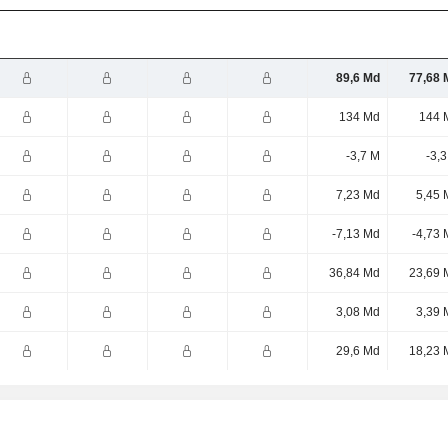
89,6 Md
77,68 
134 Md
144 
-3,7 M
-3,
7,23 Md
5,45 
-7,13 Md
-4,73 
36,84 Md
23,69 
3,08 Md
3,39 
29,6 Md
18,23 