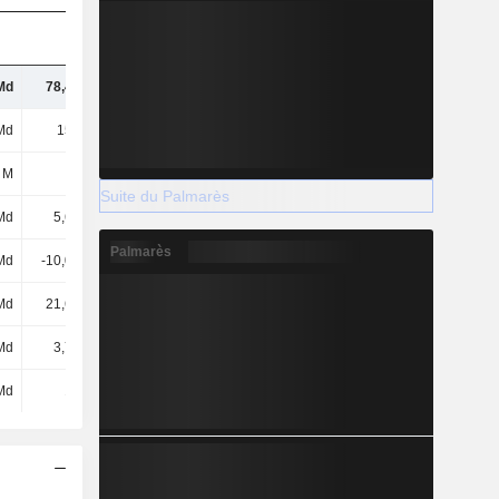
Md
78,45 Md
93,6 Md
106 Md
Md
155 Md
169 Md
200 Md
3 M
-30 M
-20 M
-230 M
Suite du Palmarès
Md
5,63 Md
7,25 Md
8,2 Md
Palmarès
Md
-10,03 Md
-14,38 Md
-25,2 Md
Md
21,63 Md
29,16 Md
33,88 Md
Md
3,75 Md
3,99 Md
4,61 Md
Md
16 Md
21,91 Md
25,68 Md