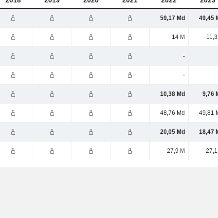
2018
2019
2020
2021
2022
2023
59,17 Md
49,45 
14 M
11,3
-
-
10,38 Md
9,76 
48,76 Md
49,81 
20,05 Md
18,47 
27,9 M
27,1