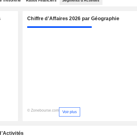
e Trésorerie
Ratios Financiers
Segments d'Activités
s
Chiffre d'Affaires 2026 par Géographie
© Zonebourse.com
Voir plus
'Activités