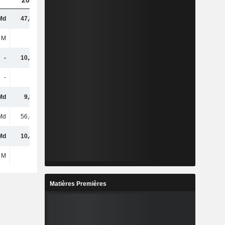
2024
2025
2026
Md
47,89 Md
50,39 Md
56,98 Md
 M
-
-
-
-
10,25 Md
19,08 Md
26,11 Md
-
-
-
70 M
Md
9,84 Md
11,07 Md
11,59 Md
Md
56,45 Md
67,11 Md
87,76 Md
Md
10,47 Md
13,06 Md
10,92 Md
 M
20 M
20 M
10 M
Matières Premières