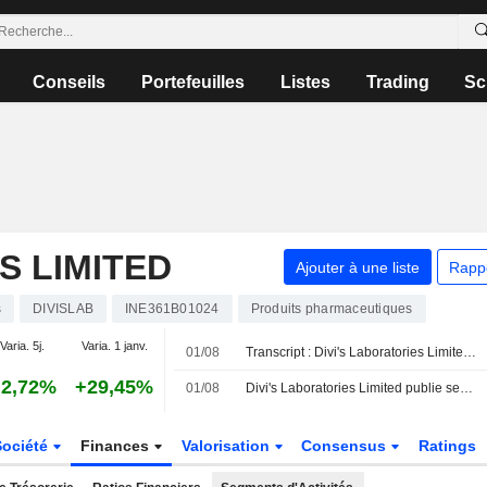
Conseils
Portefeuilles
Listes
Trading
Sc
S LIMITED
Ajouter à une liste
Rapp
s
DIVISLAB
INE361B01024
Produits pharmaceutiques
Varia. 5j.
Varia. 1 janv.
01/08
Transcript : Divi's Laboratories Limited, Q1 2027 Earnings Call, Aug 01, 2026
2,72%
+29,45%
01/08
Divi's Laboratories Limited publie ses résultats pour le premier trimestre clos le 30 juin 2026
Société
Finances
Valorisation
Consensus
Ratings