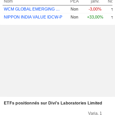
Nom
PEA
janv.
Not
WCM GLOBAL EMERGING MARKETS EQ I/A H-EUR
Non
-3,00%
NIPPON INDIA VALUE IDCW-P
Non
+33,00%
ETFs positionnés sur Divi's Laboratories Limited
Varia. 1