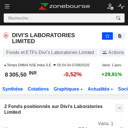
DIVI'S LABORATORIES LIMITED
8 305,50
₹
-0,52%
DIVI'S LABORATORIES
LIMITED
Fonds et ETFs Divi's Laboratories Limited
Actions
Temps Différé
NSE India S.E.
05:54:34 07/08/2026
Varia. 1 janv.
INR
-0,52%
8 305,50
+29,91%
Synthèse
Cotations
Graphiques
Actualités
Soci
2
Fonds positionnés sur Divi's Laboratories
Limited
Varia. 1