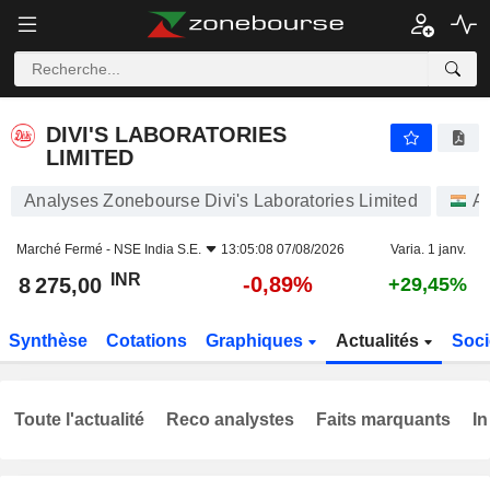
DIVI'S LABORATORIES LIMITED
8 275,00
₹
-0,89%
DIVI'S LABORATORIES
LIMITED
Analyses Zonebourse Divi's Laboratories Limited
Ac
Marché Fermé -
NSE India S.E.
13:05:08 07/08/2026
Varia. 1 janv.
INR
-0,89%
8 275,00
+29,45%
Synthèse
Cotations
Graphiques
Actualités
Soci
Toute l'actualité
Reco analystes
Faits marquants
In