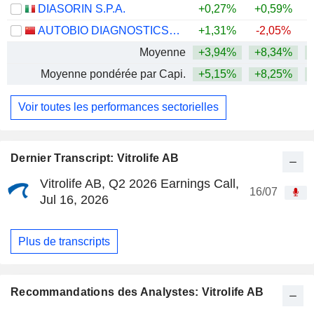
DIASORIN S.P.A.
+0,27%
+0,59%
AUTOBIO DIAGNOSTICS CO., LTD.
+1,31%
-2,05%
Moyenne
+3,94%
+8,34%
+
Moyenne pondérée par Capi.
+5,15%
+8,25%
+
Voir toutes les performances sectorielles
Dernier Transcript: Vitrolife AB
Vitrolife AB, Q2 2026 Earnings Call,
16/07
Jul 16, 2026
Plus de transcripts
Recommandations des Analystes: Vitrolife AB