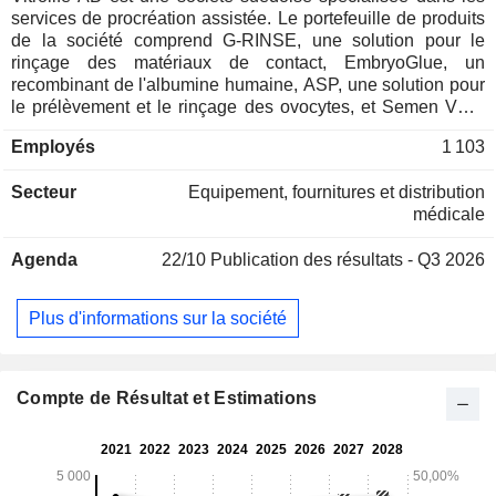
services de procréation assistée. Le portefeuille de produits
de la société comprend G-RINSE, une solution pour le
rinçage des matériaux de contact, EmbryoGlue, un
recombinant de l'albumine humaine, ASP, une solution pour
le prélèvement et le rinçage des ovocytes, et Semen VTS,
un système de traitement de la viscosité, entre autres. Elle
Employés
1 103
fournit également une gamme de solutions procédurales
pour la préparation du sperme, la vitrification, le transfert
Secteur
Equipement, fournitures et distribution
d'embryons et le prélèvement d'ovocytes, telles que le
médicale
contrôle de la température, le contrôle des conditions, le
matériel de laboratoire sans danger pour les embryons et le
Agenda
22/10
Publication des résultats - Q3 2026
soutien aux embryons. La société est présente en Australie,
en Chine, en France, en Italie, au Japon, aux États-Unis et
au Royaume-Uni, entre autres, et exerce ses activités par
Plus d'informations sur la société
l'intermédiaire d'un certain nombre de filiales, telles que
Vitrolife Ltd, Vitrolife Pty Ltd et A.T.S. Srl.
Compte de Résultat et Estimations