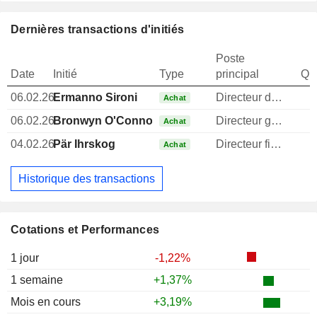
Dernières transactions d'initiés
Poste
Date
Initié
Type
principal
Qua
06.02.26
Ermanno Sironi
Directeur des operations
Achat
06.02.26
Bronwyn O'Connor
Directeur general
Achat
04.02.26
Pär Ihrskog
Directeur financier
Achat
Historique des transactions
Cotations et Performances
1 jour
-1,22%
1 semaine
+1,37%
Mois en cours
+3,19%