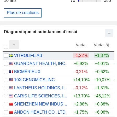
10 ans
70
585
Plus de cotations
Diagnostique et substances d'essai
Varia.
Varia. 5j.
VITROLIFE AB
-1,22%
+1,37%
GUARDANT HEALTH, INC.
+6,92%
+4,01%
+
BIOMÉRIEUX
-0,21%
+0,62%
10X GENOMICS, INC.
+14,10%
+10,07%
+
LANTHEUS HOLDINGS, INC.
-0,12%
+1,31%
+
CARIS LIFE SCIENCES, INC.
+13,70%
+45,12%
SHENZHEN NEW INDUSTRIES BIOMEDICAL ENGINEERING CO., LTD.
+2,88%
+0,88%
ANDON HEALTH CO., LTD.
+1,75%
+6,08%
+