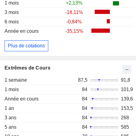
1 mois
+2,13%
3 mois
-18,11%
6 mois
-0,84%
Année en cours
-35,15%
Plus de cotations
Extrêmes de Cours
1 semaine
87,5
91,8
1 mois
84
101,9
Année en cours
84
139,6
1 an
84
153,5
3 ans
84
268
5 ans
84
585