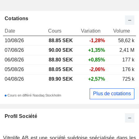
Cotations
Date
Cours
Variation
Volume
10/08/26
88.85
SEK
-1,28%
58,62 k
07/08/26
90.00 SEK
+1,35%
2,41 M
06/08/26
88.80 SEK
+0,85%
177 k
05/08/26
88.05 SEK
-2,06%
176 k
04/08/26
89.90 SEK
+2,57%
725 k
Plus de cotations
Cours en différé Nasdaq Stockholm
Profil Société
Vitrolife AB est une société suédoise spécialisée dans les