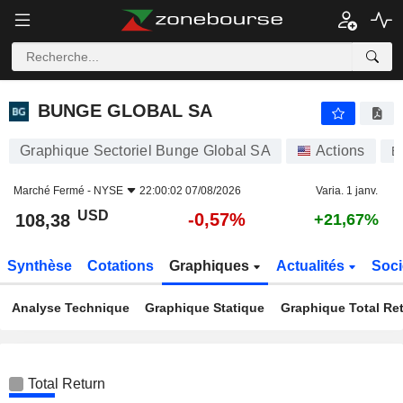
BUNGE GLOBAL SA
108,38
$
-0,57%
BUNGE GLOBAL SA
Graphique Sectoriel Bunge Global SA
Actions
B
Marché Fermé -
NYSE
22:00:02 07/08/2026
Varia. 1 janv.
USD
-0,57%
108,38
+21,67%
Synthèse
Cotations
Graphiques
Actualités
Soci
Analyse Technique
Graphique Statique
Graphique Total Re
Total Return