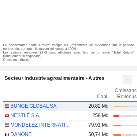
La performance "Total Return" intègre les versements de dividendes sur la période
concernée, comme s'ils étaient réinvestis à 100%.
Les valeurs annotées (TR) sont affichées avec leur performance "Total Return"
(uniquement si disponible)
Cours en clôtures
Secteur Industrie agroalimentaire - Autres
Croissanc
Capi.
Revenus
BUNGE GLOBAL SA
20,82 Md
NESTLÉ S.A.
259 Md
MONDELEZ INTERNATIONAL, INC.
79,91 Md
DANONE
50,74 Md