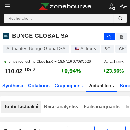
BUNGE GLOBAL SA
110,02
$
+0,94%
BUNGE GLOBAL SA
Actualités Bunge Global SA
Actions
BG
CH13
Temps réel estimé
Cboe BZX
18:57:16 07/08/2026
Varia. 1 janv.
USD
+0,94%
110,02
+23,56%
Synthèse
Cotations
Graphiques
Actualités
Soci
Toute l'actualité
Reco analystes
Faits marquants
In