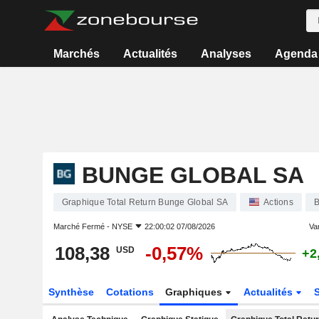
Marchés
Actualités
Analyses
Agenda
BUNGE GLOBAL SA
Graphique Total Return Bunge Global SA
Actions
Marché Fermé -
NYSE
22:00:02 07/08/2026
Var
108,38
-0,57%
USD
+2
Synthèse
Cotations
Graphiques
Actualités