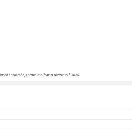
ériode concernée, comme s'ils étaient réinvestis à 100%.