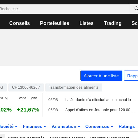
Conseils
Portefeuilles
Listes
Trading
Sc
Ajouter à une liste
Rapp
BG
CH1300646267
Transformation des aliments
ia. 5j.
Varia. 1 janv.
05/08
La Jordanie n'a effectué aucun achat lors de son appel d'offres pour 120 000 tonnes d'orge, selon les négociants
,02%
+21,67%
05/08
Appel d'offres en Jordanie pour 120 000 tonnes d'orge : seulement deux participants selon les négociants
Société
Finances
Valorisation
Consensus
Ratings