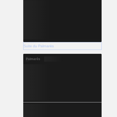
Suite du Palmarès
Palmarès