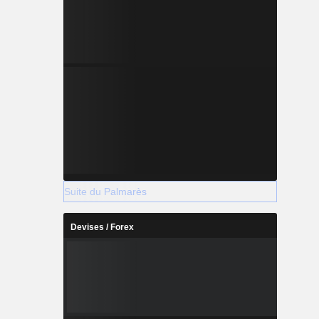
Suite du Palmarès
Devises / Forex