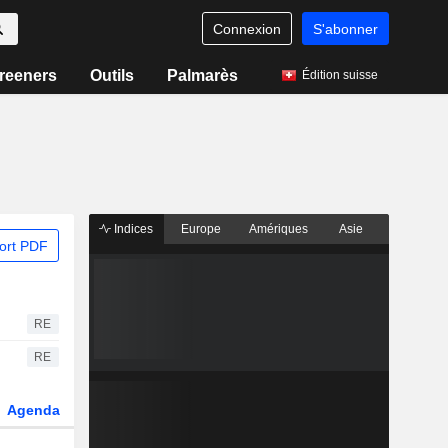
Connexion
S'abonner
reeners
Outils
Palmarès
Édition suisse
Indices
Europe
Amériques
Asie
ort PDF
RE
RE
Agenda
Secteur
Dérivés
Fonds et ETFs