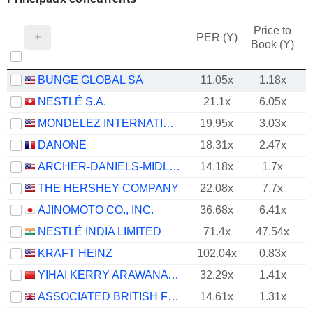
Price to
PER (Y)
Book (Y)
BUNGE GLOBAL SA
11.05x
1.18x
NESTLÉ S.A.
21.1x
6.05x
MONDELEZ INTERNATIONAL, INC.
19.95x
3.03x
DANONE
18.31x
2.47x
ARCHER-DANIELS-MIDLAND COMPANY
14.18x
1.7x
THE HERSHEY COMPANY
22.08x
7.7x
AJINOMOTO CO., INC.
36.68x
6.41x
NESTLÉ INDIA LIMITED
71.4x
47.54x
KRAFT HEINZ
102.04x
0.83x
YIHAI KERRY ARAWANA HOLDINGS CO., LTD
32.29x
1.41x
ASSOCIATED BRITISH FOODS PLC
14.61x
1.31x