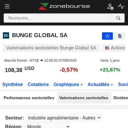
BUNGE GLOBAL SA
108,38
$
-0,57%
BUNGE GLOBAL SA
Valorisations sectorielles Bunge Global SA
Actions
Marché Fermé -
NYSE
22:00:02 07/08/2026
Varia. 1 janv.
USD
-0,57%
108,38
+21,67%
Synthèse
Cotations
Graphiques
Actualités
Soci
Performances sectorielles
Valorisations sectorielles
Dividen
Secteur:
Région: