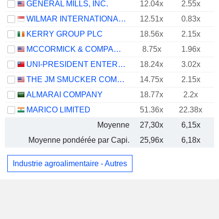
GENERAL MILLS, INC.
12.04x
2.55x
WILMAR INTERNATIONAL LIMITED
12.51x
0.83x
KERRY GROUP PLC
18.56x
2.15x
MCCORMICK & COMPANY, INCORPORATED
8.75x
1.96x
UNI-PRESIDENT ENTERPRISES CORP.
18.24x
3.02x
THE JM SMUCKER COMPANY
14.75x
2.15x
ALMARAI COMPANY
18.77x
2.2x
MARICO LIMITED
51.36x
22.38x
Moyenne
27,30x
6,15x
Moyenne pondérée par Capi.
25,96x
6,18x
Industrie agroalimentaire - Autres