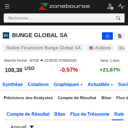
BUNGE GLOBAL SA
108,38
$
-0,57%
BUNGE GLOBAL SA
Ratios Financiers Bunge Global SA
Actions
BG
Marché Fermé -
NYSE
22:00:02 07/08/2026
Varia. 1 janv.
USD
-0,57%
108,38
+21,67%
Synthèse
Cotations
Graphiques
Actualités
Soci
Prévisions des Analystes
Compte de Résultat
Bilan
Flux d
Compte de Résultat
Bilan
Flux de Trésorerie
Ratios
Annuel