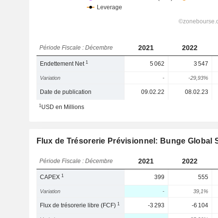
2021
2022
Période Fiscale : Décembre
1
Endettement Net
5 062
3 547
Variation
-
-29,93%
Date de publication
09.02.22
08.02.23
1
USD en Millions
Flux de Trésorerie Prévisionnel: Bunge Global 
2021
2022
Période Fiscale : Décembre
1
CAPEX
399
555
Variation
-
39,1%
1
Flux de trésorerie libre (FCF)
-3 293
-6 104