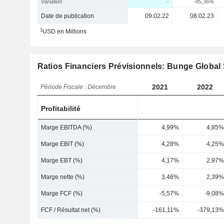
Variation
-
-85,36%
Date de publication
09.02.22
08.02.23
1
USD en Millions
Ratios Financiers Prévisionnels: Bunge Global
2021
2022
Période Fiscale : Décembre
Profitabilité
Marge EBITDA (%)
4,99%
4,85%
Marge EBIT (%)
4,28%
4,25%
Marge EBT (%)
4,17%
2,97%
Marge nette (%)
3,46%
2,39%
Marge FCF (%)
-5,57%
-9,08%
FCF / Résultat net (%)
-161,11%
-379,13%