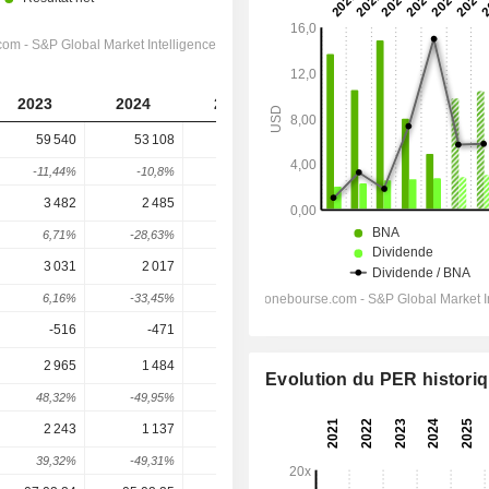
2023
2024
2025
2026
2027
59 540
53 108
70 329
92 556
93 710
-11,44%
-10,8%
32,43%
31,6%
1,25%
3 482
2 485
2 737
4 082
4 390
6,71%
-28,63%
10,14%
49,12%
7,56%
3 031
2 017
2 034
3 089
3 321
6,16%
-33,45%
0,84%
51,86%
7,53%
-516
-471
-426
-672
-672,7
2 965
1 484
-
2 068
2 588
Evolution du PER histori
48,32%
-49,95%
-
-
25,15%
2 243
1 137
816
1 828
1 933
39,32%
-49,31%
-28,23%
123,97%
5,79%