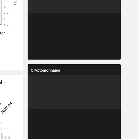
%
10,42%
3
3,252
%
5,83%
4
104,8
%
8,36%
4
-
%
-
9
192 119
Cryptomonnaies
-
-
l -