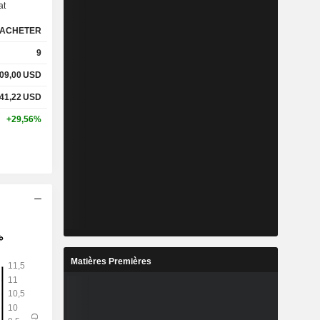
at
ACHETER
%
4,54%
9
%
11,33%
09,00
USD
41,22
USD
x
2,58x
+29,56%
x
4,17x
%
1,24%
%
25,67%
%
41,51%
Matières Premières
2
15,15