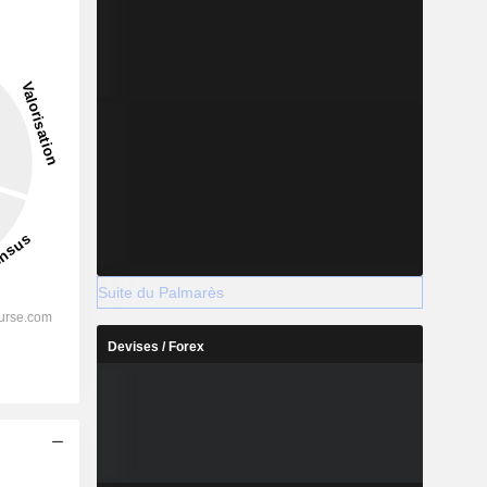
3,97%
-
2028
%
4,84%
Suite du Palmarès
%
3,64%
Devises / Forex
%
-
%
-
%
2,99%
s
%
-