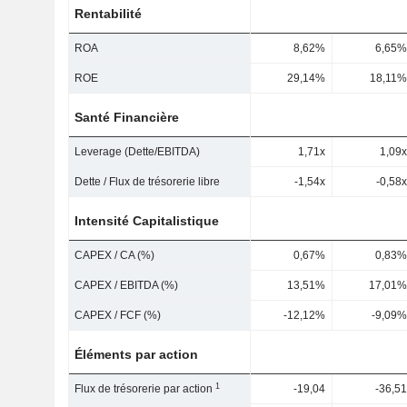
Rentabilité
ROA
8,62%
6,65%
ROE
29,14%
18,11%
Santé Financière
Leverage (Dette/EBITDA)
1,71x
1,09x
Dette / Flux de trésorerie libre
-1,54x
-0,58x
Intensité Capitalistique
CAPEX / CA (%)
0,67%
0,83%
CAPEX / EBITDA (%)
13,51%
17,01%
CAPEX / FCF (%)
-12,12%
-9,09%
Éléments par action
1
Flux de trésorerie par action
-19,04
-36,51