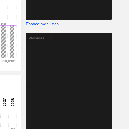
-
Espace mes listes
Palmarès