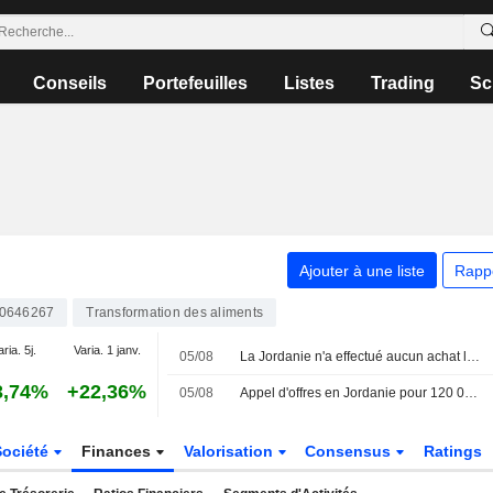
Conseils
Portefeuilles
Listes
Trading
Sc
Ajouter à une liste
Rapp
0646267
Transformation des aliments
aria. 5j.
Varia. 1 janv.
05/08
La Jordanie n'a effectué aucun achat lors de son appel d'offres pour 120 000 tonnes d'orge, selon les négociants
3,74%
+22,36%
05/08
Appel d'offres en Jordanie pour 120 000 tonnes d'orge : seulement deux participants selon les négociants
Société
Finances
Valorisation
Consensus
Ratings