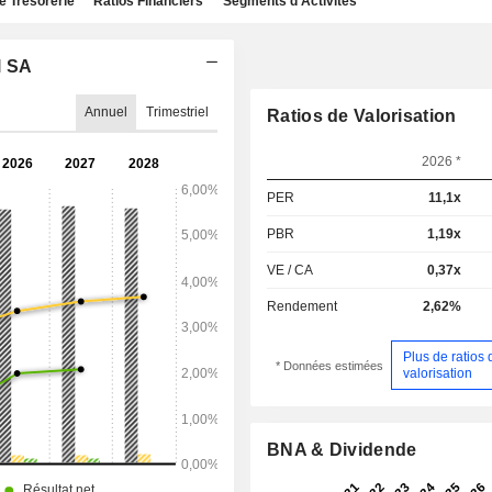
e Trésorerie
Ratios Financiers
Segments d'Activités
l SA
Annuel
Trimestriel
Ratios de Valorisation
2026 *
PER
11,1x
PBR
1,19x
VE / CA
0,37x
Rendement
2,62%
Plus de ratios 
* Données estimées
valorisation
BNA & Dividende