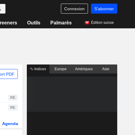
Connexion
S'abonner
reeners
Outils
Palmarès
Édition suisse
Indices
Europe
Amériques
Asie
ort PDF
RE
RE
Agenda
Secteur
Dérivés
Fonds et ETFs