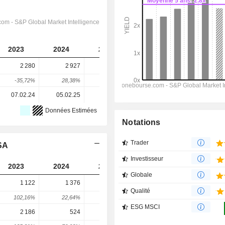
2023
2024
2025
2026
2027
2 280
2 927
12 916
13 023
12 617
-35,72%
28,38%
341,27%
0,83%
-3,12%
07.02.24
05.02.25
04.02.26
-
-
Données Estimées
Notations
Trader
SA
Investisseur
2023
2024
2025
2026
2027
Globale
1 122
1 376
1 723
1 554
1 159
Qualité
102,16%
22,64%
25,22%
-9,82%
-25,38%
ESG MSCI
2 186
524
-879
943
2 671