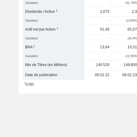
Variation
-
-91,74%
1
Dividende / Action
2,075
2,3
Variation
-
10,84%
1
Actif net par Action
51,48
65,07
Variation
-
26,4%
1
BNA
13,64
10,51
Variation
-
-22,95%
Nbr de Titres (en Milliers)
140 520
149 800
Date de publication
09.02.22
08.02.23
1
USD