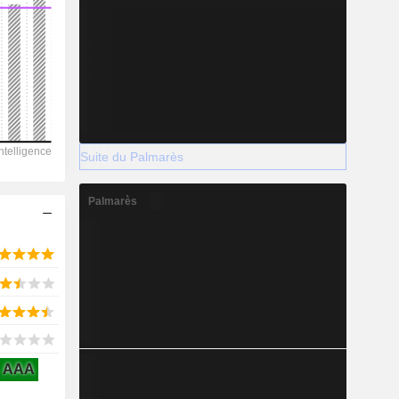
2028
11 578
-8,23%
Suite du Palmarès
-
Palmarès
2028
1 153
-0,58%
AAA
2 777