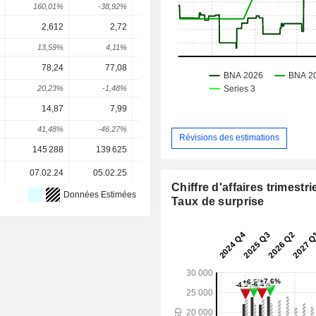
160,01%
-38,92%
-62%
363,58%
-41,78
2,612
2,72
2,8
2,861
3,07
13,59%
4,11%
2,94%
2,18%
7,41
78,24
77,08
104,6
91,87
96,7
20,23%
-1,48%
35,75%
-12,2%
5,3
14,87
7,99
4,91
9,807
10,4
41,48%
-46,27%
-38,55%
99,73%
6,49
Révisions des estimations
145 288
139 625
193 412
192 119
192 11
07.02.24
05.02.25
04.02.26
-
Chiffre d'affaires trimestrie
Données Estimées
Taux de surprise