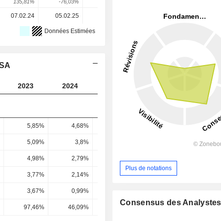
135,81%
-76,03%
-267,75%
207,28%
183,24%
07.02.24
05.02.25
04.02.26
-
-
Données Estimées
 SA
2023
2024
2025
2026
2027
5,85%
4,68%
3,89%
4,41%
4,68
5,09%
3,8%
2,89%
3,34%
3,54
4,98%
2,79%
-
2,23%
2,76
Plus de notations
3,77%
2,14%
1,16%
1,97%
2,06
3,67%
0,99%
-1,25%
1,02%
2,85
Consensus des Analyste
97,46%
46,09%
-107,72%
51,6%
138,15