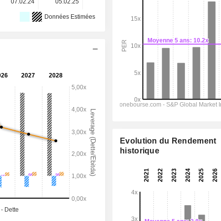
07.02.24
05.02.25
04.02.26
-
-
Données Estimées
Evolution du Rendement
historique