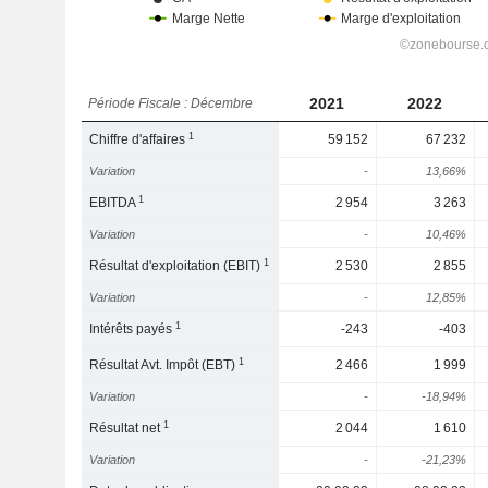
2021
2022
Période Fiscale : Décembre
1
Chiffre d'affaires
59 152
67 232
Variation
-
13,66%
1
EBITDA
2 954
3 263
Variation
-
10,46%
1
Résultat d'exploitation (EBIT)
2 530
2 855
Variation
-
12,85%
1
Intérêts payés
-243
-403
1
Résultat Avt. Impôt (EBT)
2 466
1 999
Variation
-
-18,94%
1
Résultat net
2 044
1 610
Variation
-
-21,23%