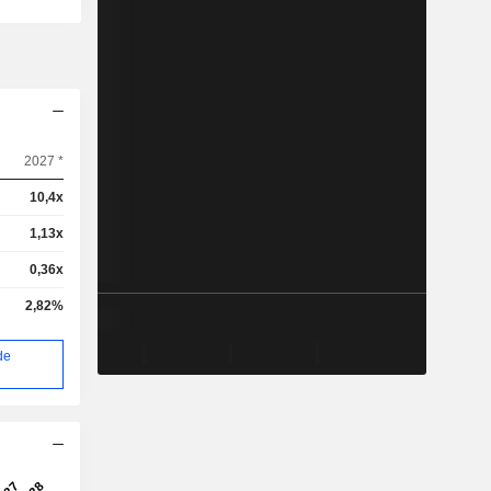
2027 *
10,4x
1,13x
0,36x
2,82%
de