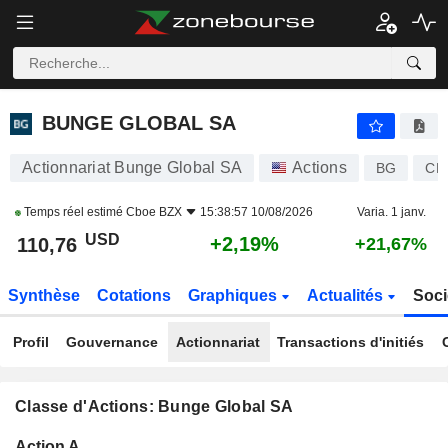
BUNGE GLOBAL SA
110,76
$
+2,19%
BUNGE GLOBAL SA
Actionnariat Bunge Global SA
Actions
BG
CH
Temps réel estimé
Cboe BZX
15:38:57 10/08/2026
Varia. 1 janv.
USD
+2,19%
110,76
+21,67%
Synthèse
Cotations
Graphiques
Actualités
Soci
Profil
Gouvernance
Actionnariat
Transactions d'initiés
Classe d'Actions: Bunge Global SA
Flottant
Action A