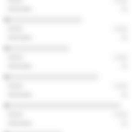
░ ░░░
░░
░░░░░░░░░░░░░░░░░░░░░░
░ ░░░
░░
░░░░░░░░░░░░░░░░░░
░ ░░░
░░
░░░░░░░░░░░░░░░░░░░░░░░░░░░
░ ░░░
░░
░░░░░░░░░░░░░░░░░░░░░░░░░░░░░░░░░░
░ ░░░
░░