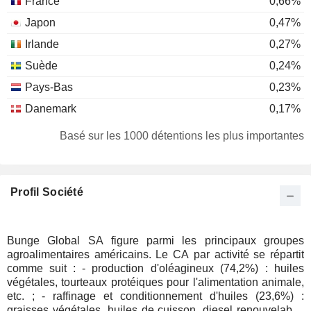
France
0,66%
Japon
0,47%
Irlande
0,27%
Suède
0,24%
Pays-Bas
0,23%
Danemark
0,17%
Allemagne
0,15%
Basé sur les 1000 détentions les plus importantes
Corée du Sud
0,1%
Italie
0,09%
Profil Société
Luxembourg
0,05%
Afrique du Sud
0,02%
Singapour
0,02%
Bunge Global SA figure parmi les principaux groupes
agroalimentaires américains. Le CA par activité se répartit
Liechtenstein
0,02%
comme suit : - production d'oléagineux (74,2%) : huiles
Hong Kong
0,02%
végétales, tourteaux protéiques pour l'alimentation animale,
etc. ; - raffinage et conditionnement d'huiles (23,6%) :
République Tchèque
0,02%
graisses végétales, huiles de cuisson, diesel renouvelable,