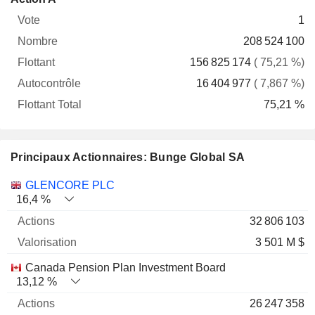
Vote
Nombre
Flottant
Autocontrôle
Total
1
208 524 100
156 825 174
( 75,21 %)
16 404 977
( 7,867 %)
75,21 %
Principaux Actionnaires: Bunge Global SA
Nom
Actions
%
Valorisation
GLENCORE PLC
16,4 %
32 806 103
3 501 M $
Canada Pension Plan Investment Board
13,12 %
26 247 358