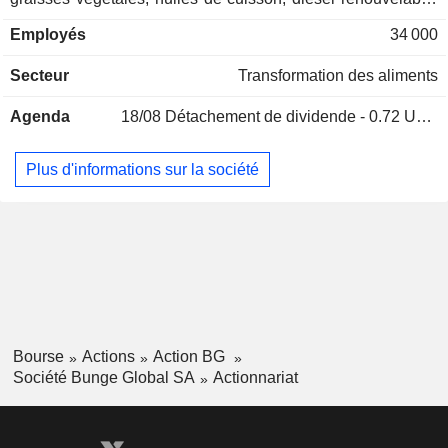
etc. ; - production de farines (2,2%) : farines de blé, farines
Îles Cayman
0,01%
Employés
34 000
protéinées, mélanges de boulangerie et produits à base de
Belgique
0,01%
maïs.
Secteur
Transformation des aliments
Finlande
0,01%
Chine
0,01%
Agenda
18/08
Détachement de dividende - 0.72 USD
Autriche
0,01%
Plus d'informations sur la société
Bourse
Actions
Action BG
Société Bunge Global SA
Actionnariat