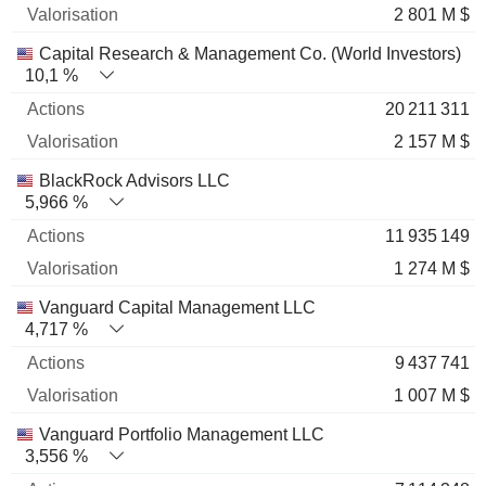
2 801 M $
Capital Research & Management Co. (World Investors)
10,1 %
20 211 311
2 157 M $
BlackRock Advisors LLC
5,966 %
11 935 149
1 274 M $
Vanguard Capital Management LLC
4,717 %
9 437 741
1 007 M $
Vanguard Portfolio Management LLC
3,556 %