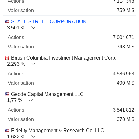
7 114 348
759 M $
STATE STREET CORPORATION
3,501 %
7 004 671
748 M $
British Columbia Investment Management Corp.
2,293 %
4 586 963
490 M $
Geode Capital Management LLC
1,77 %
3 541 812
378 M $
Fidelity Management & Research Co. LLC
1,632 %