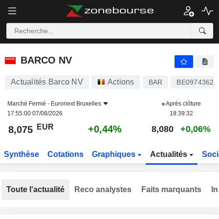
BARCO NV
8,075
€
+0,44%
BARCO NV
Actualités Barco NV
Actions
BAR
BE09743629
Marché Fermé -
Euronext Bruxelles
Après clôture
17:55:00 07/08/2026
18:39:32
EUR
+0,44%
8,075
8,080
+0,06%
Synthèse
Cotations
Graphiques
Actualités
Soci
Toute l'actualité
Reco analystes
Faits marquants
In