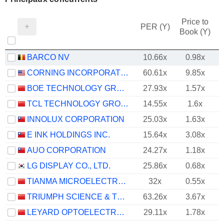
Price to
PER (Y)
Book (Y)
BARCO NV
10.66x
0.98x
CORNING INCORPORATED
60.61x
9.85x
BOE TECHNOLOGY GROUP COMPANY LIMITED
27.93x
1.57x
TCL TECHNOLOGY GROUP CORPORATION
14.55x
1.6x
INNOLUX CORPORATION
25.03x
1.63x
E INK HOLDINGS INC.
15.64x
3.08x
AUO CORPORATION
24.27x
1.18x
LG DISPLAY CO., LTD.
25.86x
0.68x
TIANMA MICROELECTRONICS CO., LTD.
32x
0.55x
TRIUMPH SCIENCE & TECHNOLOGY CO.,LTD
63.26x
3.67x
LEYARD OPTOELECTRONIC CO., LTD.
29.11x
1.78x