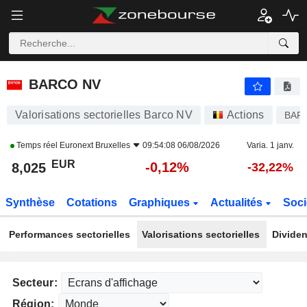
BARCO NV
8,025
€
-0,12%
BARCO NV
Valorisations sectorielles Barco NV
Actions
BAR
Temps réel
Euronext Bruxelles
09:54:08 06/08/2026
Varia. 1 janv.
EUR
-0,12%
8,025
-32,22%
Synthèse
Cotations
Graphiques
Actualités
Soci
Performances sectorielles
Valorisations sectorielles
Dividen
Secteur:
Région: