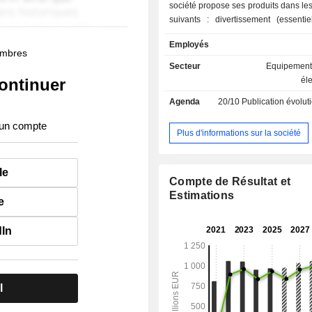
société propose ses produits dans l
suivants : divertissement (essentie
cinéma numérique), entreprises (not
Employés
salles de contrôle et les activités de l
membres
et santé (secteurs de l'imagerie haute
Secteur
Equipements
: radiologie, mammographie et 
ontinuer
él
connectées pour les salles d'opérat
Agenda
20/10
Publication évolution de l'acti
gamme de produits de la société
aussi bien des appareils d'afficha
 un compte
projecteurs, des murs vidéo, des
Plus d'informations sur la société
traitement d'images ainsi que des l
connectivité et d'interactivité.
le
Compte de Résultat et
Estimations
e
dIn
l