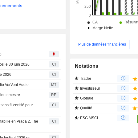
abonnements
Plus de données financières
6
os le 30 juin 2026
CI
Notations
ce 2026
CI
Trader
udio VerVent Audio
MT
Investisseur
ier trimestre
RE
Globale
ns fil certifié pour
CI
Qualité
ESG MSCI
abille en Prada 2, The
CI
u festival 2026 en
CI