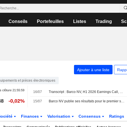
Conseils
Portefeuilles
Listes
Trading
Sc
Ajouter à une liste
Rapp
uipements et pièces électroniques
s clôture
21:55:59
16/07
Transcript : Barco NV, H1 2026 Earnings Call, Jul 15, 2026
38
-0,02%
15/07
Barco NV publie ses résultats pour le premier semestre clos le 30 juin 2026
Société
Finances
Valorisation
Consensus
Ratings