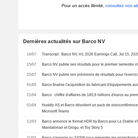
Pour un accès illimité,
consultez nos 
Dernières actualités sur Barco NV
16/07
Transcript : Barco NV, H1 2026 Earnings Call, Jul 15, 202
15/07
Barco NV publie ses résultats pour le premier semestre cl
15/07
Barco NV publie ses prévisions de résultats pour l'exerci
01/05
Barco finalise l'acquisition du fabricant d'équipements a
21/04
Barco : chiffre d'affaires de 180,6 millions d'euros au prem
01/04
Huddly AS et Barco dévoilent un pack de visioconférence sa
Microsoft Teams
12/03
Barco annonce le format HDR by Barco pour Le Diable s'h
Mandalorian et Grogu, et Toy Story 5
11/03
Barco s'associe au SXSW pour présenter les projections d