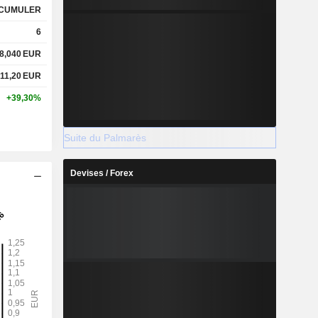
CUMULER
6
8,040
EUR
11,20
EUR
+39,30%
Suite du Palmarès
Devises / Forex