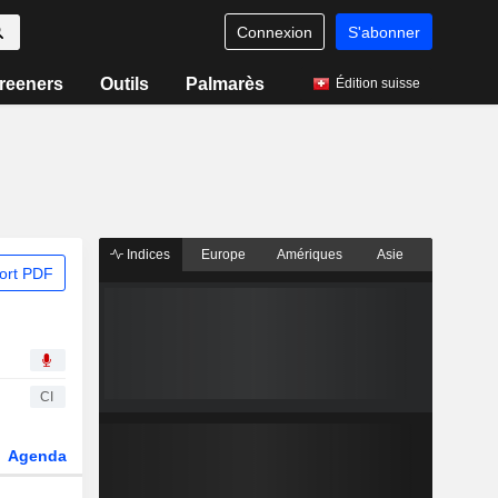
Connexion
S'abonner
reeners
Outils
Palmarès
Édition suisse
Indices
Europe
Amériques
Asie
ort PDF
CI
Agenda
Secteur
Dérivés
Fonds et ETFs