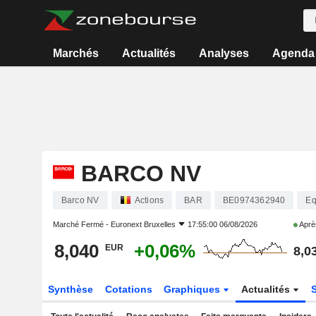
Marchés
Actualités
Analyses
Agenda
BARCO NV
Barco NV
Actions
BAR
BE0974362940
Eq
Marché Fermé -
Euronext Bruxelles
17:55:00 06/08/2026
Aprè
8,040
+0,06%
EUR
8,0
Synthèse
Cotations
Graphiques
Actualités