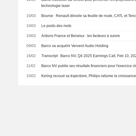
technologie laser
10/03
Bourse : Renault dévoile sa feuille de route, CATL et Tence
10/03
Le poids des mots
10/03
Actions France et Benelux : les facteurs à suivre
09/03
Barco va acquérir Vervent Audio Holding
16/02
Transcript : Barco NV, Q4 2025 Earnings Call, Feb 10, 20
11/02
Barco NV publie ses résultats financiers pour l'exercice 
10/02
Kering recoud sa trajectoire, Philips rallume la croissance