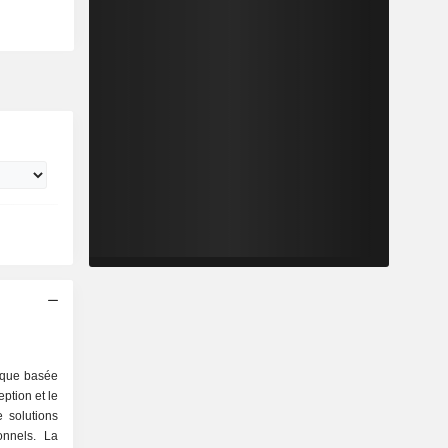
ique basée
ption et le
 solutions
onnels. La