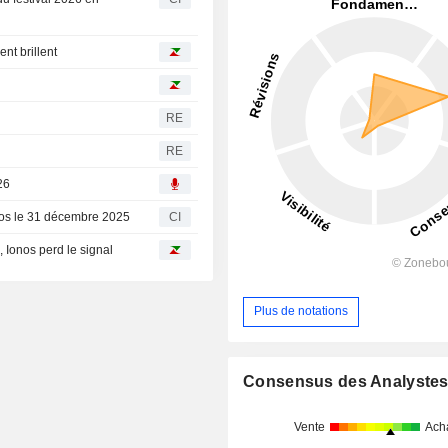
nt brillent
RE
RE
26
clos le 31 décembre 2025
CI
, Ionos perd le signal
Plus de notations
Consensus des Analyste
Vente
Ach