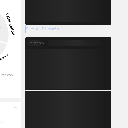
Suite du Palmarès
Palmarès
s
at