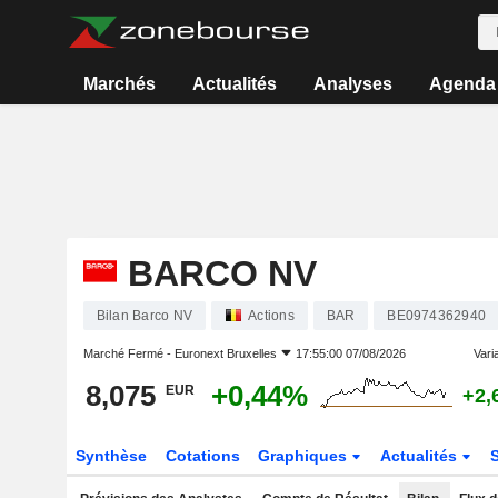
Marchés
Actualités
Analyses
Agenda
BARCO NV
Bilan Barco NV
Actions
BAR
BE0974362940
Marché Fermé -
Euronext Bruxelles
17:55:00 07/08/2026
Varia
8,075
+0,44%
EUR
+2,
Synthèse
Cotations
Graphiques
Actualités