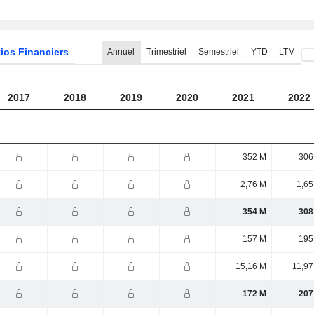
ios Financiers
Annuel
Trimestriel
Semestriel
YTD
LTM
2017
2018
2019
2020
2021
2022
352 M
306
2,76 M
1,65
354 M
308
157 M
195
15,16 M
11,97
172 M
207