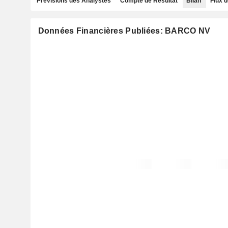
Prévisions des Analystes
Compte de Résultat
Bilan
Flux d
Données Financières Publiées: BARCO NV