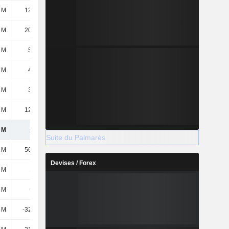
 M
12,09 M
18,07 M
16,38 M
 M
20,13 M
26,79 M
21,62 M
 M
52,4 M
62,76 M
59,98 M
 M
4,87 M
5,89 M
7,76 M
 M
3,58 M
3,07 M
3,07 M
 M
12,23 M
11,09 M
11,49 M
 M
348 M
434 M
386 M
Suite du Palmarès
 M
56,75 M
56,75 M
56,75 M
Devises / Forex
 M
177 M
177 M
177 M
 M
616 M
623 M
651 M
 M
-32,23 M
-56,72 M
-136 M