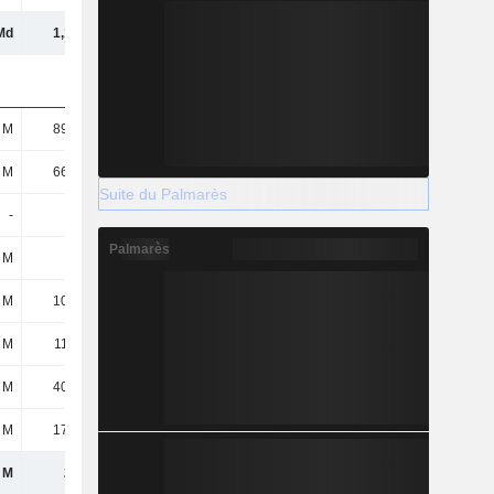
Md
1,16 Md
1,23 Md
1,1 Md
 M
89,35 M
98,87 M
113 M
 M
66,24 M
59,79 M
63,02 M
Suite du Palmarès
-
5,1 M
44,84 M
22,49 M
Palmarès
 M
2 M
2,02 M
2,09 M
 M
10,29 M
12,22 M
10,99 M
 M
11,91 M
16,04 M
6,04 M
 M
40,61 M
61,47 M
41,05 M
 M
17,32 M
10,81 M
6,82 M
 M
243 M
306 M
265 M