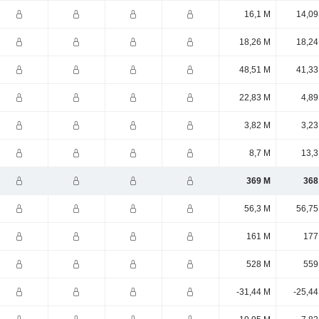
16,1 M
14,09
18,26 M
18,24
48,51 M
41,33
22,83 M
4,89
3,82 M
3,23
8,7 M
13,3
369 M
368
56,3 M
56,75
161 M
177
528 M
559
-31,44 M
-25,44