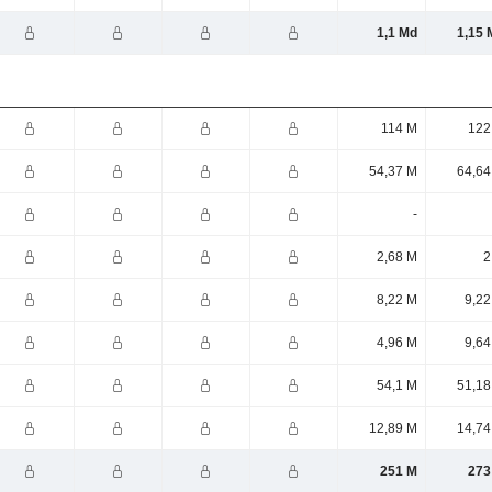
1,1 Md
1,15 
114 M
122
54,37 M
64,64
-
2,68 M
2
8,22 M
9,22
4,96 M
9,64
54,1 M
51,18
12,89 M
14,74
251 M
273