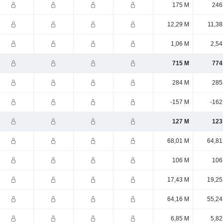
175 M
246
12,29 M
11,38
1,06 M
2,54
715 M
774
284 M
285
-157 M
-162
127 M
123
68,01 M
64,81
106 M
106
17,43 M
19,25
64,16 M
55,24
6,85 M
5,82