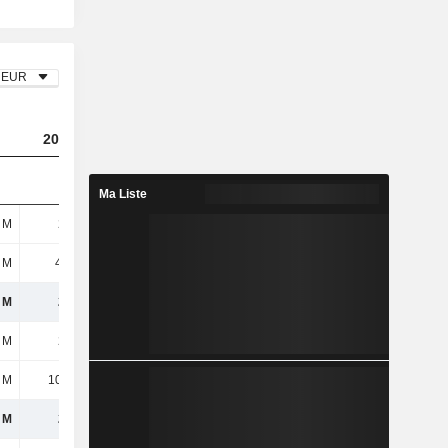
EUR
2023
2024
2025
Ma Liste
 M
286 M
362 M
260 M
 M
4,67 M
519 k
-
 M
291 M
363 M
260 M
 M
209 M
202 M
204 M
 M
10,14 M
12,37 M
10,84 M
 M
219 M
214 M
214 M