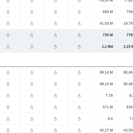
-19,95 M
-7,8
694 M
759
41,03 M
19,79
735 M
779
1,1 Md
1,15 
89,14 M
90,46
89,14 M
90,46
7,78
8,
571 M
634
6,4
7,
45,27 M
43,55