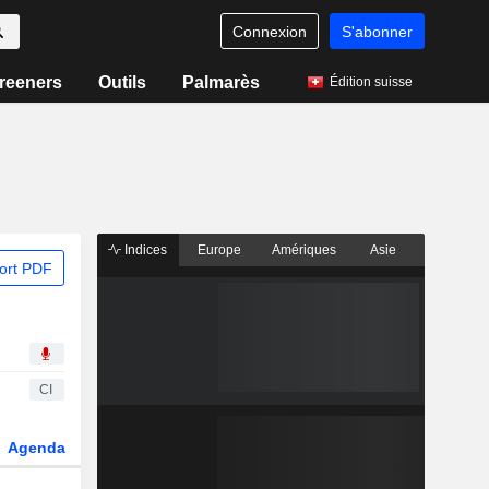
Connexion
S'abonner
reeners
Outils
Palmarès
Édition suisse
Indices
Europe
Amériques
Asie
ort PDF
CI
Agenda
Secteur
Dérivés
Fonds et ETFs