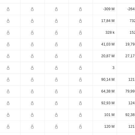
-309 M
-264
17,84 M
732
328 k
152
41,03 M
19,79
20,87 M
27,17
3
90,14 M
121
64,38 M
79,99
92,93 M
124
101 M
92,38
120 M
121