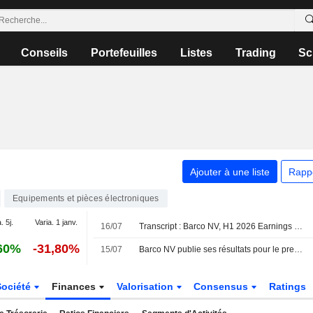
Conseils
Portefeuilles
Listes
Trading
Sc
Ajouter à une liste
Rapp
Equipements et pièces électroniques
. 5j.
Varia. 1 janv.
16/07
Transcript : Barco NV, H1 2026 Earnings Call, Jul 15, 2026
60%
-31,80%
15/07
Barco NV publie ses résultats pour le premier semestre clos le 30 juin 2026
Société
Finances
Valorisation
Consensus
Ratings