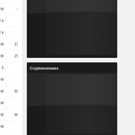
 M
-241 M
-259 M
-186 M
 k
793 k
2,09 M
4,64 M
 k
56 k
32 k
-
 M
15,96 M
-
-
 M
29,09 M
33,4 M
30,36 M
3
3
3
3
Cryptomonnaies
 M
100 M
89,36 M
81,28 M
 M
69,38 M
68,93 M
77,5 M
 M
145 M
136 M
124 M
 M
90,47 M
86,01 M
85,24 M
 M
148 M
188 M
205 M