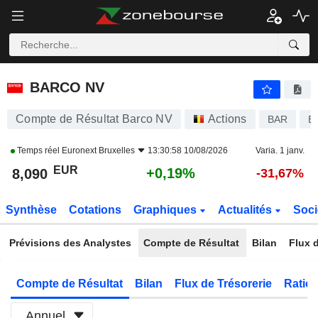
BARCO NV
8,090
€
+0,19%
BARCO NV
Compte de Résultat Barco NV
Actions
BAR
B
Temps réel
Euronext Bruxelles
13:30:58 10/08/2026
Varia. 1 janv.
EUR
+0,19%
8,090
-31,67%
Synthèse
Cotations
Graphiques
Actualités
Soci
Prévisions des Analystes
Compte de Résultat
Bilan
Flux d
Compte de Résultat
Bilan
Flux de Trésorerie
Ratios
Annuel