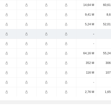
14,64 M
60,61
9,41 M
8,6
5,24 M
52,01
-
-
64,16 M
55,24
352 M
306
116 M
107
-
2,76 M
1,65