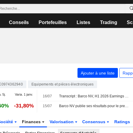
Conseils
Portefeuilles
Listes
Trading
Sc
Ajouter à une liste
Rapp
E0974362940
Equipements et pièces électroniques
. 5j.
Varia. 1 janv.
16/07
Transcript : Barco NV, H1 2026 Earnings Call, Jul 15, 2026
60%
-31,80%
15/07
Barco NV publie ses résultats pour le premier semestre clos le 30 juin 2026
Société
Finances
Valorisation
Consensus
Ratings