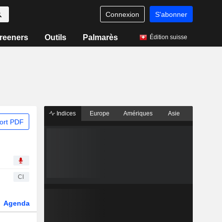
Connexion
S'abonner
reeners
Outils
Palmarès
Édition suisse
Indices
Europe
Amériques
Asie
ort PDF
CI
Agenda
Secteur
Dérivés
Fonds et ETFs