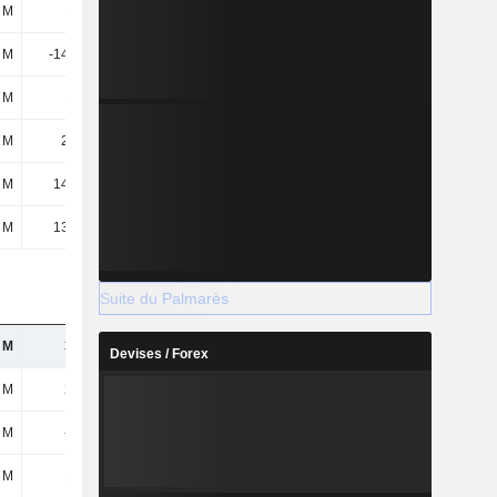
 M
180 M
182 M
179 M
9 M
-14,61 M
-8,62 M
-6,45 M
 M
103 M
106 M
98,42 M
 M
27,8 M
34,23 M
26,55 M
 M
14,25 M
12,94 M
11,63 M
 M
13,55 M
21,29 M
14,91 M
Suite du Palmarès
 M
304 M
254 M
235 M
Devises / Forex
 M
216 M
194 M
195 M
2 M
-2,9 M
-4,08 M
-4,44 M
 M
163 M
127 M
122 M