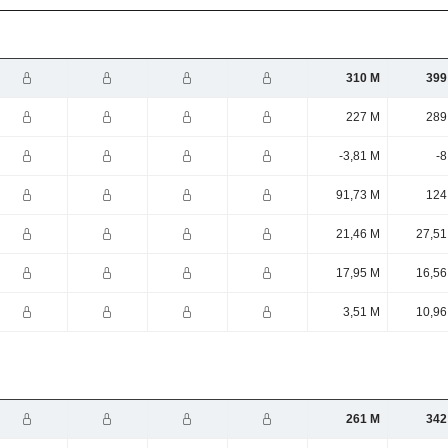
310 M
399
227 M
289
-3,81 M
-8
91,73 M
124
21,46 M
27,51
17,95 M
16,56
3,51 M
10,96
261 M
342