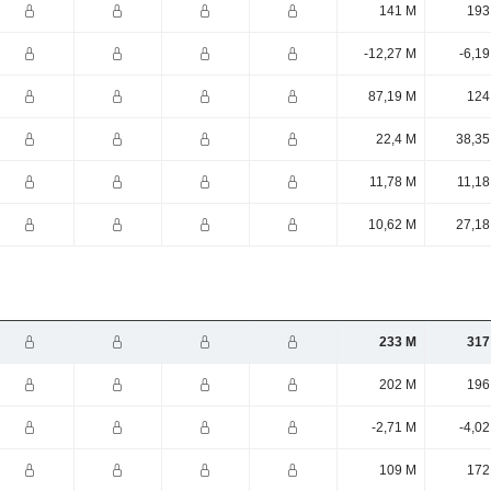
141 M
193
-12,27 M
-6,1
87,19 M
124
22,4 M
38,35
11,78 M
11,18
10,62 M
27,18
233 M
317
202 M
196
-2,71 M
-4,0
109 M
172