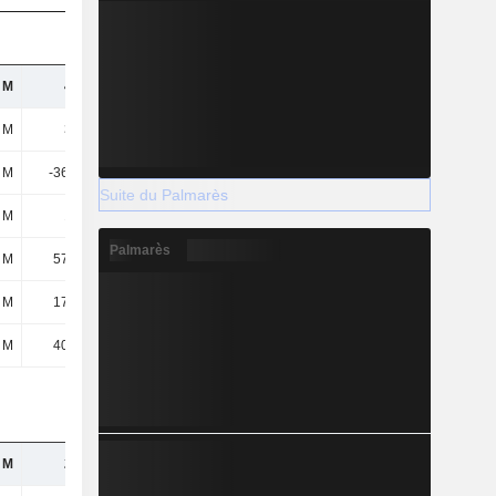
 M
460 M
419 M
467 M
 M
303 M
321 M
357 M
 M
-36,89 M
-29,86 M
-27,56 M
Suite du Palmarès
 M
173 M
153 M
165 M
Palmarès
 M
57,76 M
54,15 M
68,92 M
 M
17,74 M
23,48 M
26,99 M
 M
40,03 M
30,67 M
41,93 M
 M
286 M
273 M
262 M