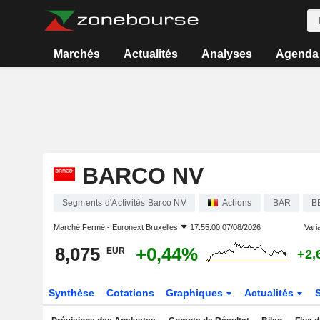
Marchés
Actualités
Analyses
Agenda
BARCO NV
Segments d'Activités Barco NV
Actions
BAR
B
Marché Fermé -
Euronext Bruxelles
17:55:00 07/08/2026
Varia
8,075
+0,44%
EUR
+2,
Synthèse
Cotations
Graphiques
Actualités