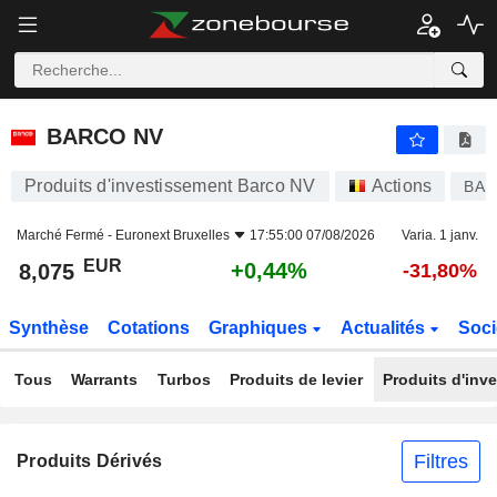
BARCO NV
8,075
€
+0,44%
BARCO NV
Produits d'investissement Barco NV
Actions
BAR
Marché Fermé -
Euronext Bruxelles
17:55:00 07/08/2026
Varia. 1 janv.
EUR
+0,44%
8,075
-31,80%
Synthèse
Cotations
Graphiques
Actualités
Soci
Tous
Warrants
Turbos
Produits de levier
Produits d'inv
Filtres
Produits Dérivés